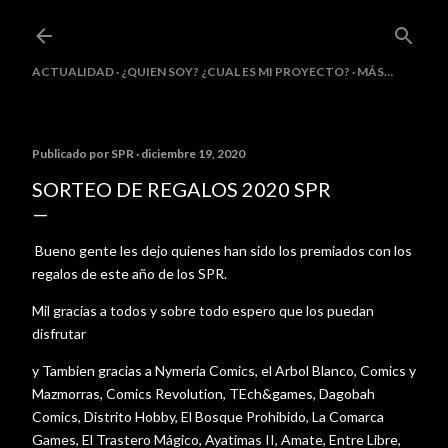
Ir al contenido principal
ACTUALIDAD
¿QUIEN SOY? ¿CUAL ES MI PROYECTO?
MÁS…
Publicado por
SPR
diciembre 19, 2020
SORTEO DE REGALOS 2020 SPR
Bueno gente les dejo quienes han sido los premiados con los
regalos de este año de los SPR.
Mil gracias a todos y sobre todo espero que los puedan
disfrutar
y Tambien gracias a Nymeria Comics, el Arbol Blanco, Comics y
Mazmorras, Comics Revolution, TEch&games, Dagobah
Comics, Distrito Hobby, El Bosque Prohibido, La Comarca
Games, El Trastero Mágico, Ayatimas II, Amate, Entre Libre,