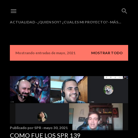
Ir al contenido principal
ACTUALIDAD
¿QUIEN SOY? ¿CUAL ES MI PROYECTO?
MÁS…
Mostrando entradas de mayo, 2021
MOSTRAR TODO
E
n
t
r
a
d
a
Publicado por
SPR
mayo 30, 2021
s
COMO FUE LOS SPR 139