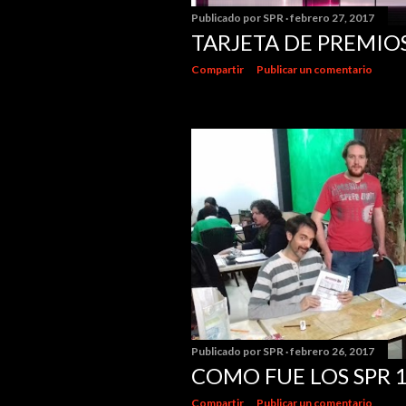
s
Publicado por
SPR
febrero 27, 2017
TARJETA DE PREMIO
Compartir
Publicar un comentario
Publicado por
SPR
febrero 26, 2017
COMO FUE LOS SPR 
Compartir
Publicar un comentario