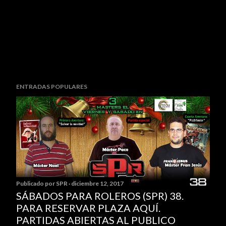
P
ENTRADAS POPULARES
u
b
l
i
c
a
r
u
Publicado por
SPR
diciembre 12, 2017
n
SÁBADOS PARA ROLEROS (SPR) 38.
c
PARA RESERVAR PLAZA AQUÍ.
o
PARTIDAS ABIERTAS AL PUBLICO
m