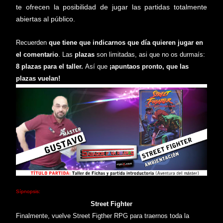
te ofrecen la posibilidad de jugar las partidas totalmente
abiertas al público.
Recuerden
que tiene que
indicarnos
que día quieren jugar en
el comentario
.
Las
plazas
son limitadas, asi que no os durmaís:
8
plazas para
el taller
.
A
sí que
¡apuntaos pronto,
que las
plazas vuelan
!
Sípnopsis:
Street Fighter
Finalmente, vuelve Stre
et Figther RPG para traernos toda la