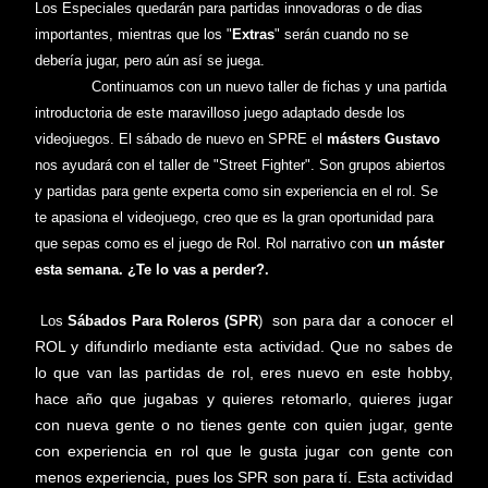
Los Especiales quedarán para partidas
innovador
as o de dias
importantes, mientras que los
"
Extras
" serán cuando no se
debería jugar, pero aún así se juega.
Continuamos con
un nuevo taller de fichas y una partida
intro
ductoria de este maravillo
so juego adaptado desde los
videojuegos
. El s
ábado
de nuevo
en SPRE
el
másters
Gustavo
nos ayudará con el taller de "Street Fighter"
. Son
grupos abiertos
y partidas para gente experta como
sin experiencia en el rol. Se
te apasiona el videojuego, creo que es la gran oportunidad para
que sepas como e
s el juego de Rol.
Rol narrativo con
un
m
á
ster
esta semana
. ¿Te lo vas a per
der?
.
son para dar a conocer el
Los
Sábados Para Roleros (SPR
)
ROL y difundirlo mediante esta actividad. Que no sabes de
lo que van las partidas de rol, eres nuevo en este hobby,
hace año que jugabas y quieres retomarlo, quieres jugar
con nueva gente o no tienes gente con quien jugar, gente
con experiencia en rol que le gusta jugar con gente con
menos experiencia, pues los SPR son para tí. Esta actividad