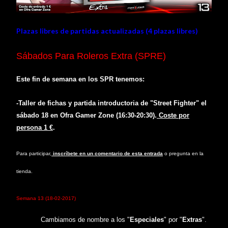
Plazas libres de partidas actualizadas (4 plazas libres)
Sábados Para Roleros Extra (SPRE)
Este fin de semana en los SPR tenem
os:
-Taller de fichas y partida introductoria de "Street Fighter" e
l
sábado
1
8
en
Ofra Gamer Zone
(
1
6
:
3
0-20:
3
0).
Coste por
persona 1 €
.
Para participar,
inscríbete en un comentario de esta entrada
o pregunta en la
tienda.
S
emana
1
3
(
1
8
-
0
2
-201
7
)
Cambiamos de nombre a los "
Especiales
" por "
Extr
as
".