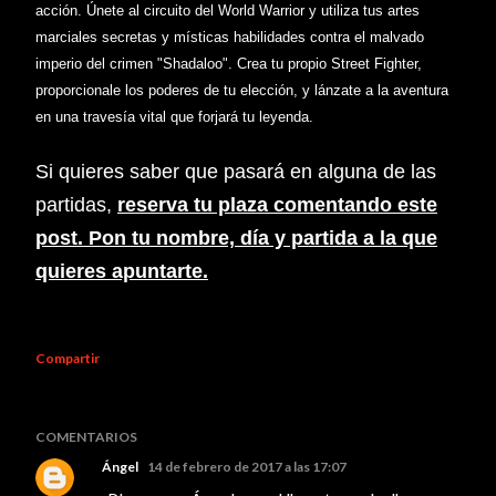
acción. Únete al circuito del Wo
rld Warrior y utiliza tus artes
marciales secretas
y místicas habilidades contra e
l malvado
imperio del crimen "Sh
adaloo". Crea tu propio Street Fighter,
proporcionale los poderes de tu elección, y lánzate a la aventura
en una travesía
vital que forjará tu leyenda.
Si quieres saber que pasará en
alguna de las
partidas
,
reserva tu plaza comentando
este
post. Pon tu nombre, día y partida a la que
quieres apuntarte.
Compartir
COMENTARIOS
Ángel
14 de febrero de 2017 a las 17:07