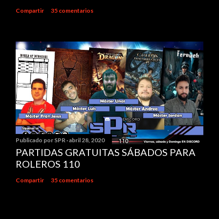
e
Compartir
35 comentarios
n
t
a
r
i
o
Publicado por
SPR
abril 28, 2020
PARTIDAS GRATUITAS SÁBADOS PARA
ROLEROS 110
Compartir
35 comentarios