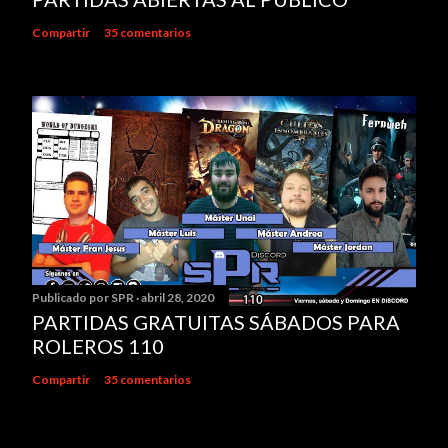
m
e
Compartir
35 comentarios
n
t
a
r
i
o
Publicado por
SPR
abril 28, 2020
PARTIDAS GRATUITAS SÁBADOS PARA
ROLEROS 110
Compartir
35 comentarios