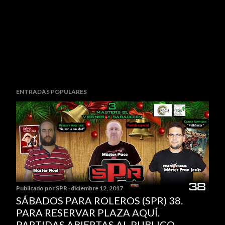
P
ENTRADAS POPULARES
u
b
l
i
c
a
r
u
Publicado por
SPR
diciembre 12, 2017
n
SÁBADOS PARA ROLEROS (SPR) 38.
c
PARA RESERVAR PLAZA AQUÍ.
o
PARTIDAS ABIERTAS AL PUBLICO