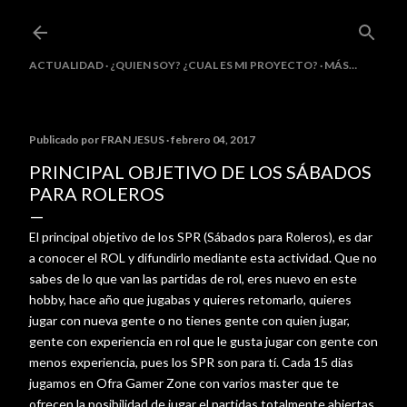
Ir al contenido principal
ACTUALIDAD
¿QUIEN SOY? ¿CUAL ES MI PROYECTO?
MÁS…
Publicado por
FRAN JESUS
febrero 04, 2017
PRINCIPAL OBJETIVO DE LOS SÁBADOS
PARA ROLEROS
El principal objetivo de los SPR (Sábados para Roleros), es dar
a conocer el ROL y difundirlo mediante esta actividad. Que no
sabes de lo que van las partidas de rol, eres nuevo en este
hobby, hace año que jugabas y quieres retomarlo, quieres
jugar con nueva gente o no tienes gente con quien jugar,
gente con experiencia en rol que le gusta jugar con gente con
menos experiencia, pues los SPR son para tí. Cada 15 dias
jugamos en Ofra Gamer Zone con varios master que te
ofrecen la posibilidad de jugar el partidas totalmente abiertas