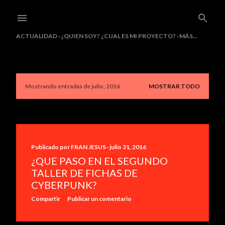
Ir al contenido principal
ACTUALIDAD
¿QUIEN SOY? ¿CUAL ES MI PROYECTO?
MÁS…
Mostrando entradas de julio, 2016
MOSTRAR TODO
E
n
t
r
Publicado por
FRAN JESUS
julio 31, 2016
¿QUE PASO EN EL SEGUNDO
a
TALLER DE FICHAS DE
d
CYBERPUNK?
a
Compartir
Publicar un comentario
s