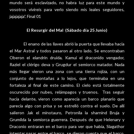
mundo será esclavizado, no habra luz para este mundo y
vosotros vivireís para verlo siendo mis leales seguidores,
jajajajaja”. Final 01
El Resurgir del Mal
(Sábado día 25 Junio)
El enano de las llaves abrió la puerta que llevaba hacia
el Mar Astral y todos pasaron al otro lado. Se encontraban
Oberon el elandrin druida, Kamui el draconido vengador,
Raziel el clérigo deva y Grugdur el semiorco matador. Nada
más llegar vieron una zona con una tierra rojiza, con un
conjunto de montañas a lo lejos, que terminaba en una
fortaleza al final de este camino. El cielo está totalmente
oscurecido por nubes, relámpagos y truenos.
Tras seguir
hacia delante, vieron como aparecía un barco planario que
parecía algo con prisa y se estrelló contra el suelo. De allí
salieron Jak el minotauro, Petronila la sharnind Bruja y
Grumilda la semiorca guerrera. Después de que Helenary y
Draconio entraran en el barco para ver que había, Slagathor
intentar pasar entre el barco, se dieron cuenta que el barco,