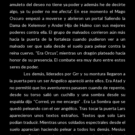
amuleto del deseo no tiene ya poder y además he de decirte
algo, ya tu poder no me afecta”. En ese momento el Mago
Oscuro empezó a moverse y abrieron un portal Saliendo la
Dama de Kelemvor y Ander Hijo de Hulmo con sus mejores
poderes contra ella. El grupo de malvados corrieron aún más
hacia la puerta de la fortaleza cuando pudieron ver a un
malvado ser que salía desde el suelo para pelear contra la
reina cuervo. “Era Orcus”, mientras un dragón plateado hacía
honor de su presencia. El combate era muy duro entre estos
seres de poder.
Los demás, liderados por Grr y su montura llegaron a
la puerta pero un ser Angelico apareció ante ellos. Era Atad y
no permitió que los aventureros pasasen cuando de repente,
desde su torso salió un cuchillo y una sombra desde su
espalda dijo “Corred, yo me encargo” . Era La Sombra que se
quedó peleando con el ser angélico. Tras tocar la puerta Lars
aparecieron unos textos extraños. Textos que solo Lars
podían traducir. Mientras unos soldados espectrales desde el
suelo aparecían haciendo pelear a todos los demás. Mesius