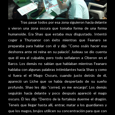
Tras pasar todos por esa zona siguieron hacia delante
y vieron una zona oscura que tomaba forma de una forma
humanoide. Era Shao que estaba muy disgustado. Intentó
coger a Thuryanor con éxito mientras que Feanaro se
preparaba para hablar con él y dijo “Como osáis hacer esa
deshonra ante mi reina en su palacio”. Judeau se dio cuenta
que él era el culpable, pero todo señalaron a Oberon en el
Barco. Los demás no sabían que hablaban mientras Feanaro
hablaba con algunas palabras intimidantes hacia Shao y como
si fuera el el Mago Oscuro, cuando justo detrás de él,
apareció un Liche que se había despertado de su sueño
profundo. Shao les dijo “corred, yo me encargo”. Los demás
seguirán hacia delante y poco después apareció el mago
oscuro. Él les dijo “Dentro de la fortaleza duerme el dragón.
Teneís que llegar hasta allí, entrar, matar a los guardianes y
que los magos, brujos utilicen su concentración para que con