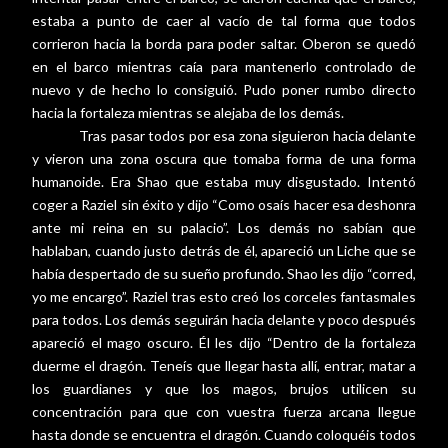
estaba a punto de caer al vacío de tal forma que todos
corrieron hacia la borda para poder saltar. Oberon se quedó
en el barco mientras caía para mantenerlo controlado de
nuevo y de hecho lo consiguió. Pudo poner rumbo directo
hacia la fortaleza mientras se alejaba de los demás.
Tras pasar todos por esa zona siguieron hacia delante
y vieron una zona oscura que tomaba forma de una forma
humanoide. Era Shao que estaba muy disgustado. Intentó
coger a Raziel sin éxito y dijo “Como osaís hacer esa deshonra
ante mi reina en su palacio”. Los demás no sabían que
hablaban, cuando justo detrás de él, apareció un Liche que se
había despertado de su sueño profundo. Shao les dijo “corred,
yo me encargo”. Raziel tras esto creó los corceles fantasmales
para todos. Los demás seguirán hacia delante y poco después
apareció el mago oscuro. Él les dijo “Dentro de la fortaleza
duerme el dragón. Teneís que llegar hasta allí, entrar, matar a
los guardianes y que los magos, brujos utilicen su
concentración para que con vuestra fuerza arcana llegue
hasta donde se encuentra el dragón. Cuando coloquéis todos