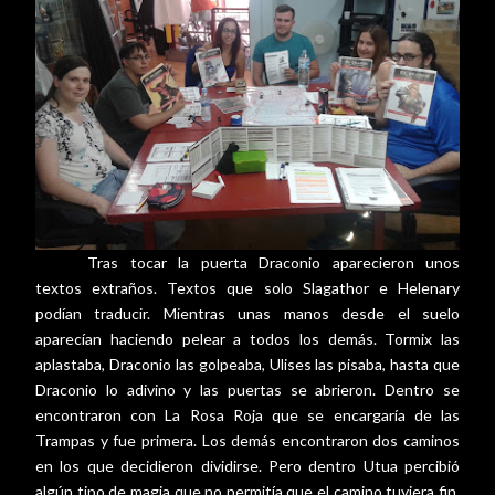
Tras tocar la puerta Draconio aparecieron unos
textos extraños. Textos que solo Slagathor e Helenary
podían traducir. Mientras unas manos desde el suelo
aparecían haciendo pelear a todos los demás. Tormix las
aplastaba, Draconio las golpeaba, Ulises las pisaba, hasta que
Draconio lo adivino y las puertas se abrieron. Dentro se
encontraron con La Rosa Roja que se encargaría de las
Trampas y fue primera. Los demás encontraron dos caminos
en los que decidieron dividirse. Pero dentro Utua percibió
algún tipo de magia que no permitía que el camino tuviera fin.