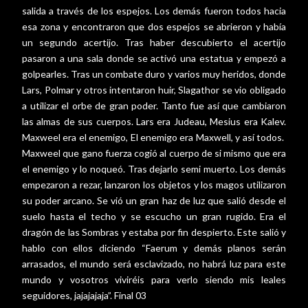
salida a través de los espejos. Los demás fueron todos hacia
esa zona y encontraron que dos espejos se abrieron y había
un segundo acertijo. Tras haber descubierto el acertijo
pasaron a una sala donde se activó una estatua y empezó a
golpearles. Tras un combate duro y varios muy heridos, donde
Lars, Polmar y otros intentaron huir, Slagathor se vio obligado
a utilizar el orbe de gran poder. Tanto fue así que cambiaron
las almas de sus cuerpos. Lars era Judeau, Mesius era Kalev.
Maxweel era el enemigo, El enemigo era Maxwell, y así todos.
Maxweel que gano fuerza cogió al cuerpo de si mismo que era
el enemigo y lo noqueó. Tras dejarlo semi muerto. Los demás
empezaron a rezar, lanzaron los objetos y los magos utilizaron
su poder arcano. Se vió un gran haz de luz que salió desde el
suelo hasta el techo y se escucho un gran rugido. Era el
dragón de las Sombras y estaba por fin despierto. Este salió y
hablo con ellos diciendo “Faerum y demás planos serán
arrasados, el mundo será esclavizado, no habrá luz para este
mundo y vosotros viviréis para verlo siendo mis leales
seguidores, jajajajaja”. Final 03