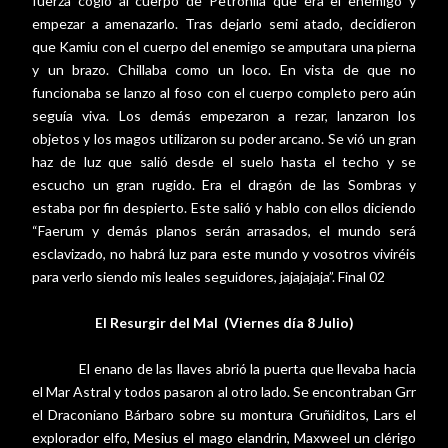
fuerza cogió al cuerpo de Petronila que era el enemigo y
empezar a amenazarlo. Tras dejarlo semi atado, decidieron
que Kamiu con el cuerpo del enemigo se amputara una pierna
y un brazo. Chillaba como un loco. En vista de que no
funcionaba se lanzo al foso con el cuerpo completo pero aún
seguía viva. Los demás empezaron a rezar, lanzaron los
objetos y los magos utilizaron su poder arcano. Se vió un gran
haz de luz que salió desde el suelo hasta el techo y se
escucho un gran rugido. Era el dragón de las Sombras y
estaba por fin despierto. Este salió y hablo con ellos diciendo
“Faerum y demás planos serán arrasados, el mundo será
esclavizado, no habrá luz para este mundo y vosotros viviréis
para verlo siendo mis leales seguidores, jajajajaja”. Final 02
El Resurgir del Mal
(Viernes día 8 Julio)
El enano de las llaves abrió la puerta que llevaba hacia
el Mar Astral y todos pasaron al otro lado. Se encontraban Grr
el Draconiano Bárbaro sobre su montura Gruñiditos, Lars el
explorador elfo, Mesius el mago elandrin, Maxweel un clérigo