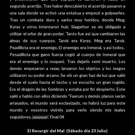
segundo acertijo. Tras haber descubierto el acertijo pasaron a
una sala donde se activó una estatua y empezó a golpearles.
Tras un combate duro y varios muy heridos, donde Meg,
Kyras y otros intentaron huir, Slagathor se vio obligado a
utilizar el orbe de gran poder. Tanto fue así que cambiaron las
almas de sus cuerpos. Tarok era Kyras, Meg era Tarok.
Peadillota era el enemigo, El enemigo era Inmeral, y así todos.
Pesadillota que gano fuerza cogió al cuerpo de Inmeral que
era el enemigo y lo noqueó. Tras dejarlo semi muerto. Los
demás empezaron a rezar, lanzaron los objetos y los magos
utilizaron su poder arcano. Se vió un gran haz de luz que salió
desde el suelo hasta el techo y se escucho un gran rugido.
Era el dragón de las Sombras y estaba por fin despierto. Este
salió y hablo con ellos diciendo “Faerum y demás planos serán
arrasados, el mundo será esclavizado, no habrá luz para este
mundo y vosotros viviréis para verlo siendo mis leales
seguidores, jajajajaja”. Final 04
El Resurgir del Mal
(Sábado día 23 Julio)