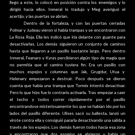
llego a este, lo colocó en posición contra los enemigos y lo
dirigió hacia ellos. Inmeral lo tradujo y Meg averiguó el
acertijo, y las puertas se abrían.
Dentro de la fortaleza, y con las puertas cerradas
Polmar y Judeau vieron si había trampas y se encontraron con
La Rosa Roja. Ella les indicó que iría delante con guante para
desactivarlas. Los demás siguieron un conjunto de caminos
hasta que llegaron a un pasillo bastante largo. Pero dentro
Inmeral, Feanaro y Kyras percibieron algún tipo de magia que
no permitía que el camino tuviera fin. Era un pasillo con
muchos espejos y columnas que Jak, Grugdur, Utua y
Helenary empezaron a destruir. Poco después se dieron
cuenta que había una trampa que Tormix intentó desactivar.
Pero lo que hizo fue lo contrario activarla. Tras empezar a caer
el techo y todos correr rápidamente por el pasillo
encontrandose misteriosamente los que se habían ido por los
lados del pasillo diferente. Ulises sacó su ballesta, lanzó un
virote contra ella y consiguió pararla desactivando una salida a
través de los espejos. Los demás fueron todos hacia esa zona
y encontraron que dos espejos se abrieron y había un