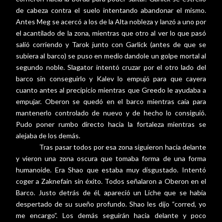
de cabeza contra el suelo intentando abandonar el mismo.
Antes Meg se acercó a los de la Alta nobleza y lanzó a uno por
el acantilado de la zona, mientras que otro al ver lo que pasó
salió corriendo y Tarok junto con Garlick (antes de que se
subiera al barco) se puso en medio dandole un golpe mortal al
segundo noble. Slagator intentó cruzar por el otro lado del
barco sin conseguirlo y Kalev lo empujó para que cayera
cuanto antes al precipicio mientras que Greedo le ayudaba a
empujar. Oberon se quedó en el barco mientras caía para
mantenerlo controlado de nuevo y de hecho lo consiguió.
Pudo poner rumbo directo hacia la fortaleza mientras se
alejaba de los demás.
Tras pasar todos por esa zona siguieron hacia delante
y vieron una zona oscura que tomaba forma de una forma
humanoide. Era Shao que estaba muy disgustado. Intentó
coger a Zaknefain sin éxito. Todos señalaron a Oberon en el
Barco. Justo detrás de él, apareció un Liche que se había
despertado de su sueño profundo. Shao les dijo “corred, yo
me encargo”. Los demás seguirán hacia delante y poco