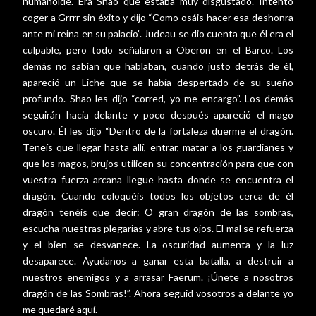
humanoide. Era Shao que estaba muy disgustado. Intentó
coger a Grrrr sin éxito y dijo “Como osáis hacer esa deshonra
ante mi reina en su palacio”. Judeau se dio cuenta que él era el
culpable, pero todo señalaron a Oberon en el Barco. Los
demás no sabían que hablaban, cuando justo detrás de él,
apareció un Liche que se había despertado de su sueño
profundo. Shao les dijo “corred, yo me encargo”. Los demás
seguirán hacia delante y poco después apareció el mago
oscuro. Él les dijo “Dentro de la fortaleza duerme el dragón.
Teneís que llegar hasta allí, entrar, matar a los guardianes y
que los magos, brujos utilicen su concentración para que con
vuestra fuerza arcana llegue hasta donde se encuentra el
dragón. Cuando coloquéis todos los objetos cerca de él
dragón tenéis que decir: O gran dragón de las sombras,
escucha nuestras plegarias y abre tus ojos. El mal se refuerza
y el bien se desvanece. La oscuridad aumenta y la luz
desaparece. Ayudanos a ganar esta batalla, a destruir a
nuestros enemigos y a arrasar Faerum. ¡Únete a nosotros
dragón de las Sombras!”. Ahora seguid vosotros a delante yo
me quedaré aquí.