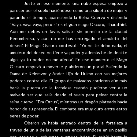
Justo en ese momento una nube espesa empezó a
parecer por el suelo haciéndose como una silueta de mujer y
parando el tiempo, apareciendo la Reina Cuervo y diciendo
“Vaya, vaya vaya, pero si es el gran mago Oscuro, Tharathiel.
Aún me debes un favor, saliste sin permiso de la ciudad
Penumbrosa, y aún no me has entregado el amuleto del
deseo”. El Mago Oscuro contestó: “Yo no te debo nada, el
amuleto del deseo no tiene ya poder y además he de decirte
algo, ya tu poder no me afecta”. En ese momento el Mago
Oscuro empezó a moverse y abrieron un portal Saliendo la
Dama de Kelemvor y Ander Hijo de Hulmo con sus mejores
poderes contra ella. El grupo de malvados corrieron aún más
hacia la puerta de la fortaleza cuando pudieron ver a un
malvado ser que salía desde el suelo para pelear contra la
reina cuervo. “Era Orcus”, mientras un dragón plateado hacía
honor de su presencia. El combate era muy duro entre estos
seres de poder.
Oberon ya había entrado dentro de la fortaleza a
través de un a de las ventanas encontrándose en un pasillo
con espejos y columnas a ambos lados. El subió hasta la