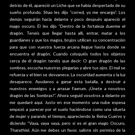
detrás de él, apareció un Liche que se había despertado de su
sueño profundo. Shao les dijo “corred, yo me encargo”. Los
demás seguirán hacia delante y poco después apareció el
mago oscuro. Él les dijo “Dentro de la fortaleza duerme el
dragón. Teneís que llegar hasta allí, entrar, matar a los
guardianes y que los magos, brujos utilicen su concentración
para que con vuestra fuerza arcana llegue hasta donde se
encuentra el dragón. Cuando coloquéis todos los objetos
cerca de él dragón tenéis que decir: O gran dragón de las
sombras, escucha nuestras plegarias y abre tus ojos. El mal se
refuerza y el bien se desvanece. La oscuridad aumenta y la luz
desaparece. Ayudanos a ganar esta batalla, a destruir a
nuestros enemigos y a arrasar Faerum. ¡Únete a nosotros
dragón de las Sombras!”. Ahora seguid vosotros a delante yo
me quedaré aquí. Justo en ese momento una nube espesa
empezó a parecer por el suelo haciéndose como una silueta
de mujer y parando el tiempo, apareciendo la Reina Cuervo y
diciendo “Vaya, vaya vaya, pero si es el gran mago Oscuro,
Tharathiel. Aún me debes un favor, saliste sin permiso de la