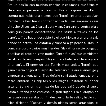
Era un pasillo con muchos espejos y columnas que Utua y
Helenary empezaron a destruir. Poco después se dieron
cuenta que había una trampa que Tormix intentó desactivar.
Pero lo que hizo fue lo contrario activarla. Tras empezar a caer
el techo Ulises sacó su ballesta y lanzó un virote contra ella y
consiguió pararla desactivando una salida a través de los
espejos. Tras haber descubierto el acertijo pasaron a una sala
donde se activó una estatua y empezó a golpearles. Tras un
combate duro y varios muy heridos, Slagathor se vio obligado
a utilizar el orbe de gran poder. Tanto fue así que cambiaron
las almas de sus cuerpos. Slagator era helenary. Helenary era
el enemigo, El enemigo era Tormix y así todos. Tormix que
gano fuerza cogió al cuerpo de Helenary que era el enemigo y
empezar a amenazarlo. Tras dejarlo semi atado, empezaron a
rezar, lanzaron los objetos y los magos utilizaron su poder
arcano. Se vió un gran haz de luz que salió desde el suelo
hasta el techo y se escucho un gran rugido. Era el dragón de
las Sombras y estaba por fín despierto. Este salío y hablo con
ellos diciendo “Faerum y demás planos serán arrasados, el