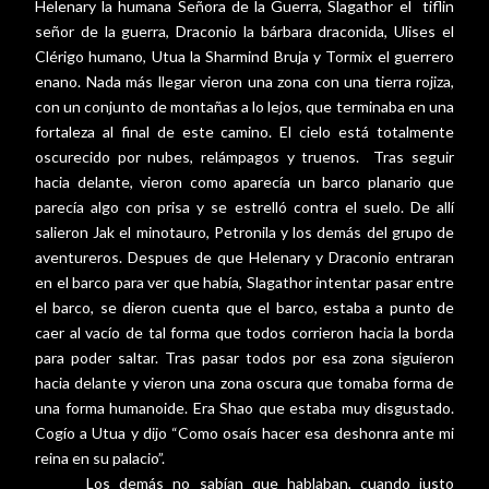
Helenary la humana Señora de la Guerra, Slagathor el
tiflin
señor de la guerra, Draconio la bárbara draconida, Ulises el
Clérigo humano, Utua la Sharmind Bruja y Tormix el guerrero
enano. Nada más llegar vieron una zona con una tierra rojiza,
con un conjunto de montañas a lo lejos, que terminaba en una
fortaleza al final de este camino. El cielo está totalmente
oscurecido por nubes, relámpagos y truenos.
Tras seguir
hacia delante, vieron como aparecía un barco planario que
parecía algo con prisa y se estrelló contra el suelo. De allí
salieron Jak el minotauro, Petronila y los demás del grupo de
aventureros. Despues de que Helenary y Draconio entraran
en el barco para ver que había, Slagathor intentar pasar entre
el barco, se dieron cuenta que el barco, estaba a punto de
caer al vacío de tal forma que todos corrieron hacia la borda
para poder saltar. Tras pasar todos por esa zona siguieron
hacia delante y vieron una zona oscura que tomaba forma de
una forma humanoide. Era Shao que estaba muy disgustado.
Cogío a Utua y dijo “Como osaís hacer esa deshonra ante mi
reina en su palacio”.
Los demás no sabían que hablaban, cuando justo