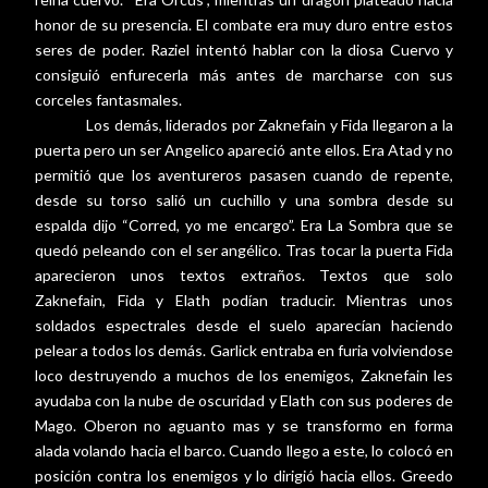
honor de su presencia. El combate era muy duro entre estos
seres de poder. Raziel intentó hablar con la diosa Cuervo y
consiguió enfurecerla más antes de marcharse con sus
corceles fantasmales.
Los demás, liderados por Zaknefain y Fida llegaron a la
puerta pero un ser Angelico apareció ante ellos. Era Atad y no
permitió que los aventureros pasasen cuando de repente,
desde su torso salió un cuchillo y una sombra desde su
espalda dijo “Corred, yo me encargo”. Era La Sombra que se
quedó peleando con el ser angélico. Tras tocar la puerta Fida
aparecieron unos textos extraños. Textos que solo
Zaknefain, Fida y Elath podían traducir. Mientras unos
soldados espectrales desde el suelo aparecían haciendo
pelear a todos los demás. Garlick entraba en furia volviendose
loco destruyendo a muchos de los enemigos, Zaknefain les
ayudaba con la nube de oscuridad y Elath con sus poderes de
Mago. Oberon no aguanto mas y se transformo en forma
alada volando hacia el barco. Cuando llego a este, lo colocó en
posición contra los enemigos y lo dirigió hacia ellos. Greedo