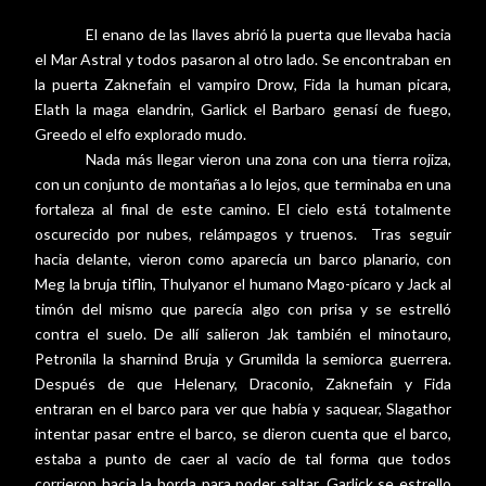
El enano de las llaves abrió la puerta que llevaba hacia
el Mar Astral y todos pasaron al otro lado. Se encontraban en
la puerta Zaknefain el vampiro Drow, Fida la human picara,
Elath la maga elandrin, Garlick el Barbaro genasí de fuego,
Greedo el elfo explorado mudo.
Nada más llegar vieron una zona con una tierra rojiza,
con un conjunto de montañas a lo lejos, que terminaba en una
fortaleza al final de este camino. El cielo está totalmente
oscurecido por nubes, relámpagos y truenos.
Tras seguir
hacia delante, vieron como aparecía un barco planario, con
Meg la bruja tiflin, Thulyanor el humano Mago-pícaro y Jack al
timón del mismo que parecía algo con prisa y se estrelló
contra el suelo. De allí salieron Jak también el minotauro,
Petronila la sharnind Bruja y Grumilda la semiorca guerrera.
Después de que Helenary, Draconio, Zaknefain y Fida
entraran en el barco para ver que había y saquear, Slagathor
intentar pasar entre el barco, se dieron cuenta que el barco,
estaba a punto de caer al vacío de tal forma que todos
corrieron hacia la borda para poder saltar. Garlick se estrello