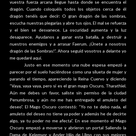
vuestra fuerza arcana llegue hasta donde se encuentra el
dragón. Cuando coloquéis todos los objetos cerca de él
dragón tenéis que decir: O gran dragón de las sombras,
escucha nuestras plegarias y abre tus ojos. El mal se refuerza
y el bien se desvanece. La oscuridad aumenta y la luz
desaparece. Ayudanos a ganar esta batalla, a destruir a
nuestros enemigos y a arrasar Faerum. ¡Únete a nosotros
dragón de las Sombras!”. Ahora seguid vosotros a delante yo
me quedaré aquí.
Justo en ese momento una nube espesa empezó a
parecer por el suelo haciéndose como una silueta de mujer y
parando el tiempo, apareciendo la Reina Cuervo y diciendo
“Vaya, vaya vaya, pero si es el gran mago Oscuro, Tharathiel.
Aún me debes un favor, saliste sin permiso de la ciudad
Penumbrosa, y aún no me has entregado el amuleto del
deseo”. El Mago Oscuro contestó: “Yo no te debo nada, el
amuleto del deseo no tiene ya poder y además he de decirte
algo, ya tu poder no me afecta”. En ese momento el Mago
Oscuro empezó a moverse y abrieron un portal Saliendo la
Dama de Kelemvor y Ander Hijo de Ulmo con sus mejores