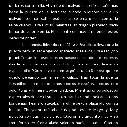
poderes contra ella. El grupo de malvados corrieron aún más
hacia la puerta de la fortaleza cuando pudieron ver a un
malvado ser que salía desde el suelo para pelear contra la
reina cuervo. “Era Orcus”, mientras un dragón plateado hacía
honor de su presencia. El combate era muy duro entre estos
seres de poder.
Los demás, liderados por Meg y Peadillota llegaron a la
puerta pero un ser Angelico apareció ante ellos. Era Atad y no
permitió que los aventureros pasasen cuando de repente,
desde su torso salió un cuchillo y una sombra desde su
espalda dijo “Corred, yo me encargo” . Era La Sombra que se
quedó peleando con el ser angélico. Tras tocar la puerta
Pesadillota aparecieron unos textos extraños. Textos que
solo Kyras y Inmeral podían traducir. Mientras unos soldados
espectrales desde el suelo aparecían haciendo pelear a todos
los demás. Feanaro atacaba, Tarok le seguía placando con su
bestia, Thulyanor utilizaba sus poderes de Mago y Meg
peleaba con sus maldiciones. Oberon no aguanto mas y se
transformo en forma alada volando hacia el barco. Cuando