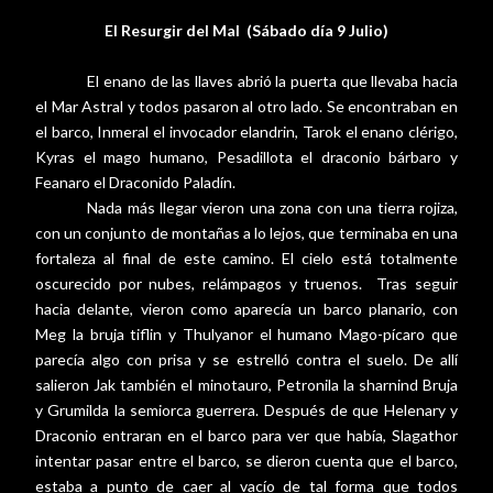
El Resurgir del Mal
(Sábado día 9 Julio)
El enano de las llaves abrió la puerta que llevaba hacia
el Mar Astral y todos pasaron al otro lado. Se encontraban en
el barco, Inmeral el invocador elandrin, Tarok el enano clérigo,
Kyras el mago humano, Pesadillota el draconio bárbaro y
Feanaro el Draconido Paladín.
Nada más llegar vieron una zona con una tierra rojiza,
con un conjunto de montañas a lo lejos, que terminaba en una
fortaleza al final de este camino. El cielo está totalmente
oscurecido por nubes, relámpagos y truenos.
Tras seguir
hacia delante, vieron como aparecía un barco planario, con
Meg la bruja tiflin y Thulyanor el humano Mago-pícaro que
parecía algo con prisa y se estrelló contra el suelo. De allí
salieron Jak también el minotauro, Petronila la sharnind Bruja
y Grumilda la semiorca guerrera. Después de que Helenary y
Draconio entraran en el barco para ver que había, Slagathor
intentar pasar entre el barco, se dieron cuenta que el barco,
estaba a punto de caer al vacío de tal forma que todos