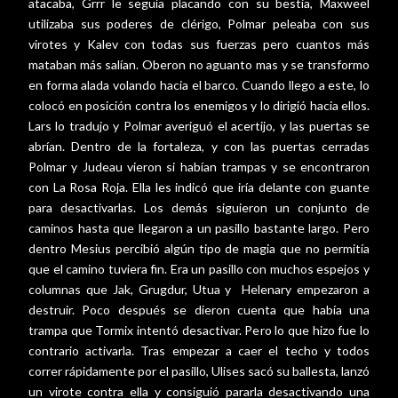
atacaba, Grrr le seguía placando con su bestia, Maxweel
utilizaba sus poderes de clérigo, Polmar peleaba con sus
virotes y Kalev con todas sus fuerzas pero cuantos más
mataban más salían. Oberon no aguanto mas y se transformo
en forma alada volando hacia el barco. Cuando llego a este, lo
colocó en posición contra los enemigos y lo dirigió hacia ellos.
Lars lo tradujo y Polmar averiguó el acertijo, y las puertas se
abrían. Dentro de la fortaleza, y con las puertas cerradas
Polmar y Judeau vieron si habían trampas y se encontraron
con La Rosa Roja. Ella les indicó que iría delante con guante
para desactivarlas. Los demás siguieron un conjunto de
caminos hasta que llegaron a un pasillo bastante largo. Pero
dentro Mesius percibió algún tipo de magia que no permitía
que el camino tuviera fin. Era un pasillo con muchos espejos y
columnas que Jak, Grugdur, Utua y
Helenary empezaron a
destruir. Poco después se dieron cuenta que había una
trampa que Tormix intentó desactivar. Pero lo que hizo fue lo
contrario activarla. Tras empezar a caer el techo y todos
correr rápidamente por el pasillo, Ulises sacó su ballesta, lanzó
un virote contra ella y consiguió pararla desactivando una