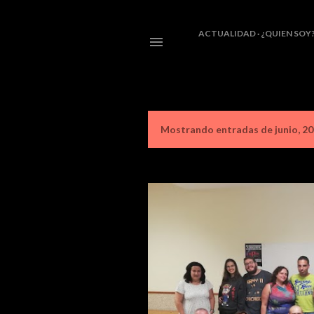
ACTUALIDAD
¿QUIEN SOY
Mostrando entradas de junio, 2
E
n
t
r
a
d
a