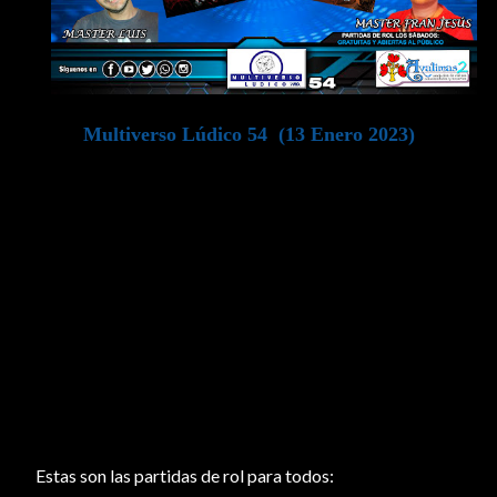
Multiverso Lúdico 54 (13 Enero 2023)
Bienvenido al multiverso Lúdico. Cumplimos ya 7 años
de la actividad antes como "Sabados Para Roleros" SPR
y ahora como "ML". Una Actividad Rolera creada por la
Asociación de Roler@s de Canarias (ARC)
. En esta
actividad podrás encontrar todo tipo de juegos lúdicos y
sobre todo mucho Rol
. Si están interesad@ en alguna
de las actividades que ofertamos solo tendrás que
apuntarte en el formulario y listo
.
Estas son las partidas de rol para todos: