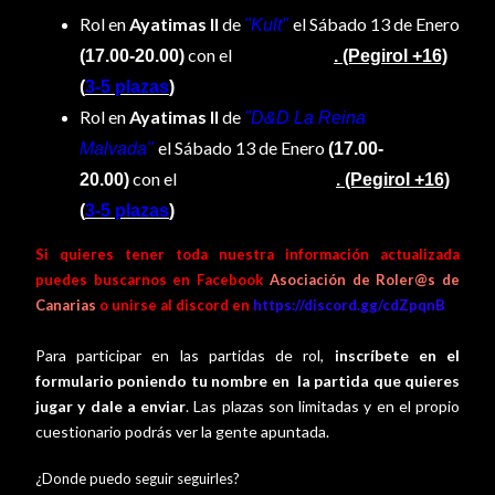
Rol en
Ayatimas II
de
el Sábado 13
de Enero
"Kult
"
con el
(17.00-20.00)
master Luis
. (Pegirol +16)
(
3-5 plazas
)
Rol en
Ayatimas II
de
"D&D La Reina
el Sábado
13
de Enero
Malvada
"
(17.00-
con el
20.00)
master Fran Jesus
. (Pegirol +16)
(
3-5
plazas
)
Si quieres tener toda nuestra información actualizada
puedes buscarnos en Facebook
Asociación de Roler@s de
Canarias
o unirse al discord en
https://discord.gg/cdZpqnB
Para participar en las partidas de rol,
inscríbete en el
formulario poniendo tu nombre en la partida que quieres
jugar y dale a enviar
. Las plazas son limitadas y en el propio
cuestionario podrás ver la gente apuntada.
¿Donde puedo seguir seguirles?