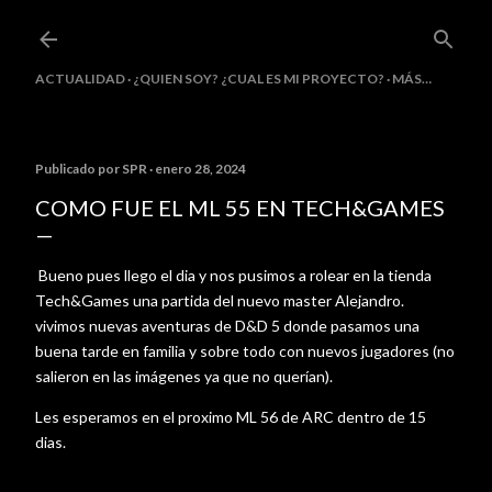
Ir al contenido principal
ACTUALIDAD
¿QUIEN SOY? ¿CUAL ES MI PROYECTO?
MÁS…
Publicado por
SPR
enero 28, 2024
COMO FUE EL ML 55 EN TECH&GAMES
Bueno pues llego el dia y nos pusimos a rolear en la tienda
Tech&Games una partida del nuevo master Alejandro.
vivimos nuevas aventuras de D&D 5 donde pasamos una
buena tarde en familia y sobre todo con nuevos jugadores (no
salieron en las imágenes ya que no querían).
Les esperamos en el proximo ML 56 de ARC dentro de 15
dias.