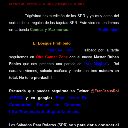
S
emana
36
: viernes
(17-
11
-201
7
) y s
ábado
(18-
11
-201
7
)
Tri
gésima
sexta edición de los SPR y ya muy cerca del
sorteo de los regalos de las tarjetas SPR. Este viernes tendremos
en la tienda
Comics
y Mazmorras
una partida de
"Pathfinder
"
organizada por el
Master Fran Jesus
. El sábado por la mañana
jugaremos en
El Bosque Prohibido
con el
Master Alejandro
de
"Roleros Novatos" a
"Hombre Lobo
"
. El
sábado por la tarde
seguiremos
en
Ofra Gamer Zone
con
el
nuevo
Master
Ruben
Febles
que nos
presenta
una partida de
"Ars Mágica"
.
Rol
narrativo viernes,
sábado mañana y tarde
con
tres
m
á
sters en
total
.
No te lo pierdas
!!!!
Recuerda que puedes seguirme en Twitter
@
FranJesusRol
Fran Jesus Rol,
en
facebook
#SPR36
y en google+
Comunidad Rolera de Canarias
y en Blogger
http://franjesusrol.blogspot.com.es/
son para dar a conocer el
Los
Sábados Para Roleros (SPR
)