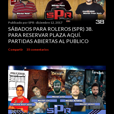
a
r
u
Publicado por
SPR
diciembre 12, 2017
n
SÁBADOS PARA ROLEROS (SPR) 38.
c
PARA RESERVAR PLAZA AQUÍ.
o
PARTIDAS ABIERTAS AL PUBLICO
m
e
Compartir
35 comentarios
n
t
a
r
i
o