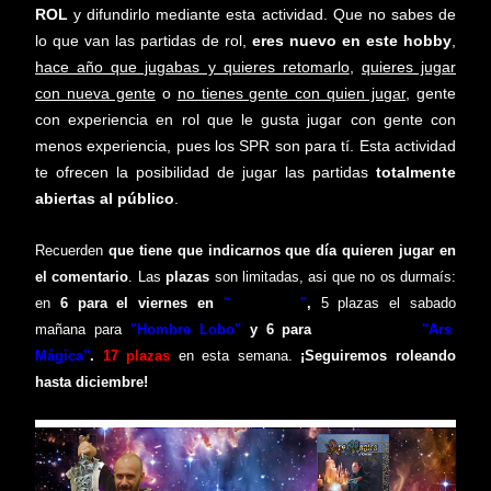
ROL
y difundirlo mediante esta actividad. Que no sabes de
lo que van las partidas de rol,
eres nuevo en este hobby
,
hace año que jugabas y quieres retomarlo
,
quieres jugar
con nueva gente
o
no tienes gente con quien jugar
, gente
con experiencia en rol que le gusta jugar con gente con
menos experiencia, pues los SPR son para tí. Esta actividad
te ofrecen la posibilidad de jugar las partidas
totalmente
abiertas al público
.
Recuerden
que tiene que
indicarnos
que día quieren jugar en
el comentario
.
Las
plazas
son limitadas, asi que no os durmaís:
en
6 para el viernes
en
"
Pathfinder
"
,
5
plazas
e
l sabado
mañana para
"Hombre Lobo
"
y 6 para
la partida de
"Ars
Mágica"
.
17
plazas
en esta semana.
¡Seguiremos roleando
hasta diciembre!