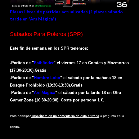
Plazas libres de partidas actualizadas (1
plazas sábado
tarde en "Ars Mágica"
)
Sábados Para Roleros (SPR)
Este fin de semana en los SPR tenem
os:
-Partida de "
Pathfinder
" e
l viernes 17
en
Comics y Mazmorras
(
1
7
:30-20:
3
0).
Gratis
-Partida de "
Hombre Lobo
"
e
l
sábado por la mañana
18
en
Bosque Prohibido
(
1
0
:30-13:
3
0).
Gratis
-Partida de "
Ars Mágica
"
e
l
sábado por la tarde
18
en
Ofra
Gamer Zone
(
1
6
:30-20:
3
0).
Coste por persona 1 €
.
Para participar,
inscríbete en un comentario de esta entrada
o pregunta en la
tienda.