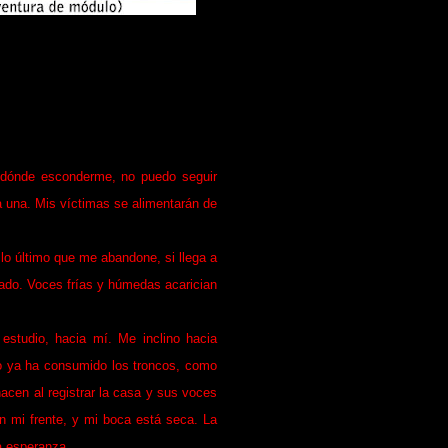
)
 años
o dónde esconderme, no puedo seguir
a una. Mis víctimas se alimentarán de
lo último que me abandone, si llega a
ado. Voces frías y húmedas acarician
 estudio, hacia mí. Me inclino hacia
go ya ha consumido los troncos, como
acen al registrar la casa y sus voces
en mi frente, y mi boca está seca. La
a esperanza.