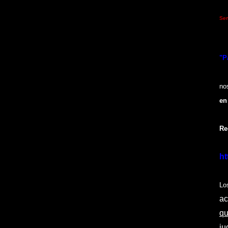
S
e
"P
el
n
en
Re
f
ht
L
ac
qu
ju