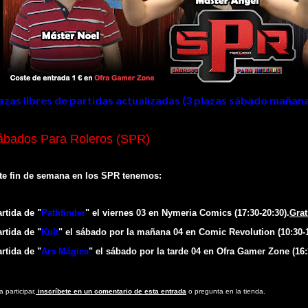
azas libres de partidas actualizadas (
3
plazas sábado mañana
ábados Para Roleros (SPR)
te fin de semana en los SPR tenem
os:
artida de "
Pathfinder
" e
l viernes 03
en
Nymeria Comics
(
1
7
:30-20:
3
0).
Grat
artida de "
Kult
"
e
l
sábado por la mañana
04
en Comic Revolution
(
1
0
:30-
artida de "
Ars Mágica
"
e
l
sábado por la tarde
04
en
Ofra Gamer Zone
(
1
6
a participar,
inscríbete en un comentario de esta entrada
o pregunta en la tienda.