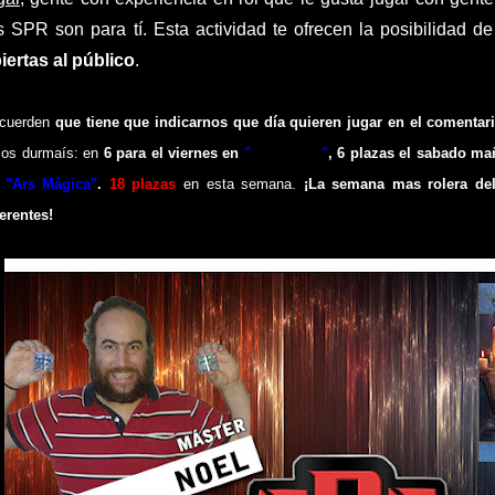
s SPR son para tí. Esta actividad te ofrecen la posibilidad de
iertas al público
.
cuerden
que tiene que
indicarnos
que día quieren jugar en el comentar
 os durmaís: en
6 para el viernes
en
"
Pathfinder
"
,
6
plazas
e
l sabado
mañ
 "Ars Mágica"
.
18
plazas
en esta semana.
¡La semana mas rolera del
ferentes!