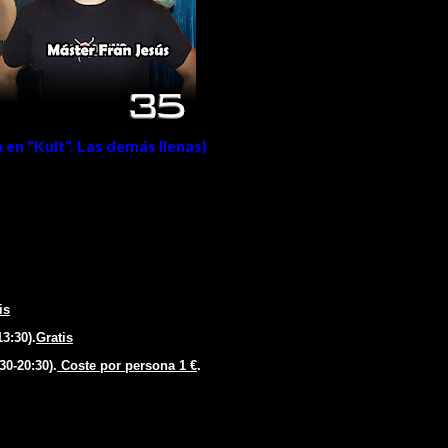
 en "
Kult
". Las demás llenas
)
is
13:
3
0).
Gratis
:30-20:
3
0).
Coste por persona 1 €
.