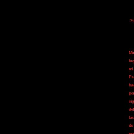
Sí
Mi
hu
mi
Pe
ha
po
oi
de
la
de
es