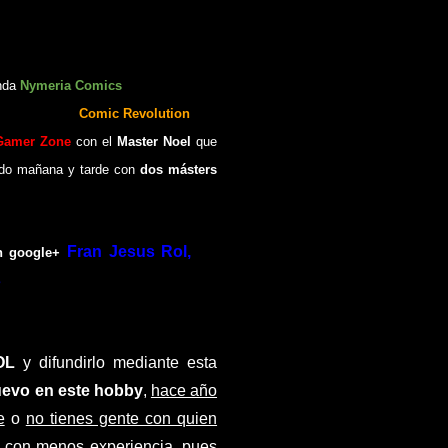
enda
Nymeria Comics
una partida de
 jugaremos en
Comic Revolution
con
Gamer Zone
con
el
Master
Noel
que
do mañana y tarde
con
dos
m
á
sters
Fran Jesus Rol,
en
n google+
ias
y en Blogger
OL
y difundirlo mediante esta
uevo en este hobby
,
hace año
e
o
no tienes gente con quien
te con menos experiencia, pues