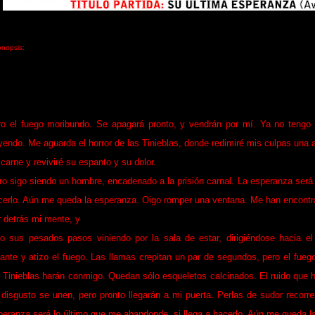
pnopsis:
Su Última Esperanza (
partida para mayores de 16
ro el fuego moribundo. Se apagará pronto, y vendrán por mí. Ya no teng
yendo. Me aguarda el horror de las Tinieblas, donde redimiré mis culpas una 
 carne y reviviré su espanto y su dolor.
ro sigo siendo un hombre, encadenado a la prisión carnal. La esperanza será 
cerlo. Aún me queda la esperanza. Oigo romper una ventana. Me han encontr
r detrás mi mente, y
go sus pesados pasos viniendo por la sala de estar, dirigiéndose hacia el
lante y atizo el fuego. Las llamas crepitan un par de segundos, pero el fue
s Tinieblas harán conmigo. Quedan sólo esqueletos calcinados. El ruido que h
 disgusto se unen, pero pronto llegarán a mi puerta. Perlas de sudor recorr
peranza será lo último que me abandonde, si llega a hacerlo. Aún me queda l