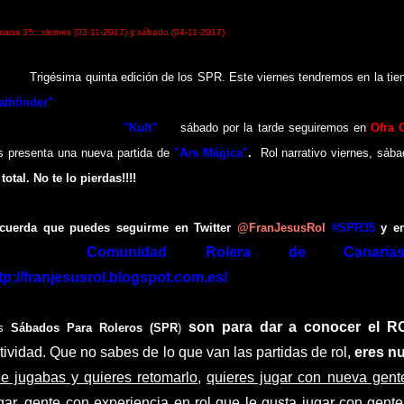
mana
35
: viernes
(03-
11
-201
7
) y s
ábado
(04-
11
-201
7
)
Tri
gésima
quinta edición de los SPR. Este viernes tendremos en la ti
athfinder
"
organizada por el
Master Fran Jesus
. El sábado por la mañana
 nuevo
Master Angel
a
"
Kult
"
. El
sábado por la tarde seguiremos
en
Ofra 
os
presenta
una nueva partida de
"Ars Mágica"
.
Rol narrativo viernes,
sába
 total
.
No te lo pierdas
!!!!
cuerda que puedes seguirme en Twitter
@
FranJesusRol
#SPR35
y e
acebook
Comunidad Rolera de Canar
tp://franjesusrol.blogspot.com.es/
son para dar a conocer el R
os
Sábados Para Roleros (SPR
)
tividad. Que no sabes de lo que van las partidas de rol,
eres n
e jugabas y quieres retomarlo
,
quieres jugar con nueva gent
gar
, gente con experiencia en rol que le gusta jugar con gen