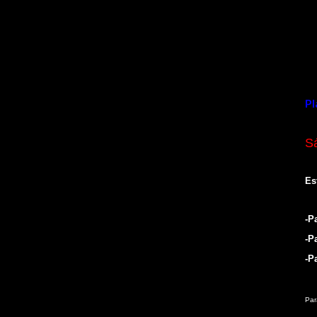
Pl
S
Es
-P
-P
-P
Par