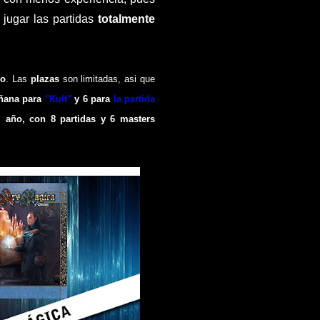
 jugar las partidas
totalmente
io
.
Las
plazas
son limitadas, asi que
ana para
"Kult
"
y 6 para
la partida
 año, con 8 partidas y 6 masters