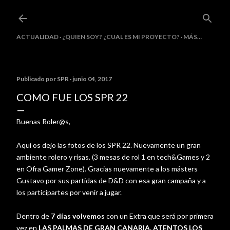
Ir al contenido principal
ACTUALIDAD
¿QUIEN SOY? ¿CUAL ES MI PROYECTO?
MÁS…
Publicado por
SPR
junio 04, 2017
COMO FUE LOS SPR 22
Buenas Roler@s,
Aquí os dejo las fotos de los SPR 22. Nuevamente un gran
ambiente rolero y risas. (3 mesas de rol 1 en tech&Games y 2
en Ofra Gamer Zone). Gracias nuevamente a los másters
Gustavo por sus partidas de D&D con esa gran campaña y a
los participartes por venir a jugar.
Dentro de
7 días volvemos
con un Extra que será por primera
vez en
LAS PALMAS DE GRAN CANARIA. ATENTOS LOS