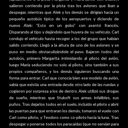
salieron corriendo por la pista tras los aviones que iban a
despegar, mientras que Alek y los demás se dirigían hacia un
pequeño autobús típico de los aeropuertos y diciendo de
nuevo Alek: ”Esto en un gobo” con asentó francés.
Disparando al tipo y dejándolo que huyera de su vehículo. Carl
condujo el vehículo hasta recoger a los del grupo que habían
salido corriendo. Llegó a la altura de uno de los aviones y se
puso en medio obstaculizándole el paso. Bajaron todos del
autobús, primero Margarita intimidando al piloto del avión,
luego María seduciendo no solo al piloto, sino también a sus
propios compañeros, y los demás siguieron buscando una
forma para entrar. Carl que conocía bien ese modelo de avión,
sabía que existía una entrada desde otro lado de las ruedas y
cogieron por sorpresa a los de dentro. Alek utilizó sus drogas
de sueño, mientras que Stukoft sus armas infalibles, sus
puños. Tras dejarlos todos en el suelo, incluido el piloto y abrir
las puertas para que entraran los demás, tomaron el vuelo con
Carl como piloto, y Teodoro como co-piloto hacia la luna. Tras
despegar y ponerse todos los paracaídas (que no servían para