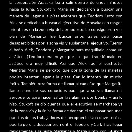
la corporación Arasaka iba a salir dentro de unos minutos
hacia la luna. Stukoft y María se dedicaron a buscar una
manera de llegar a la pista mientras que Teodoro junto con
Alek se dedicaba a buscar al ejecutivo de Arasaka con rasgos
orientales en la zona vip del aeropuerto. Lo consiguieron y el
plan de Margarita fue buscar unos trajes para pasar
desapercibidos por la zona vip y suplantar al ejecutivo. Fueron
al baño Alek, Teodoro y Margarita para maquillarlo como un
asiático. (Teodoro era negro por lo que transfórmalo en
asiático era muy difícil), Así que Alek fue el sustituto.
Mientras María se percató que por la zona de las maletas
podían intentar llegar a la pista. Carl lo intentó sin mucho
éxito. También otra forma de llamar al caos fue que Margarita
llamo a uno de sus conocidos para que a su vez llamara al
aeropuerto para hacer saltar las alarmas por bomba y así lo
hizo. Stukoft se dio cuenta que el ejecutivo se marchaba ya
de la zona vip y la única forma de dar con él era pasar por unas
puertas de los trabajadores del aeropuerto. Una clave tenía la
puerta pero la descubrieron entre Teodoro y Carl. Tras llegar
rápidamente a la pista Margarita y María junto con Stukoft