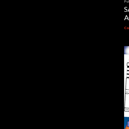
Pu
S
A
Co