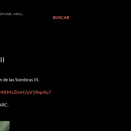
RPUNK
MÁS…
BUSCAR
II
n de las Sombras III.
gle/MBMzZmH2yV1RnpXu7
 ARC.