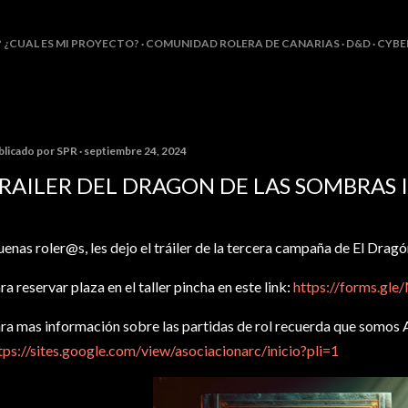
Ir al contenido principal
? ¿CUAL ES MI PROYECTO?
COMUNIDAD ROLERA DE CANARIAS
D&D
CYBE
blicado por
SPR
septiembre 24, 2024
RAILER DEL DRAGON DE LAS SOMBRAS I
enas roler@s, les dejo el tráiler de la tercera campaña de El Dragó
ra reservar plaza en el taller pincha en este link:
https://forms.
ra mas información sobre las partidas de rol recuerda que somos
tps://sites.google.com/view/asociacionarc/inicio?pli=1