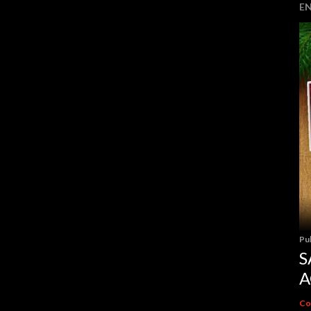
E
Pu
S
A
Co