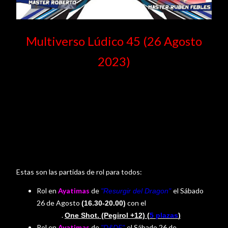
Multiverso Lúdico 45 (26 Agosto
2023)
Bienvenido al multiverso Lúdico. Una Actividad Rolera
creada por la Asociación Rolera de Canarias (ARC). En
esta actividad podrás encontrar todo tipo de juegos
lúdicos y sobre todo mucho Rol. Si están interesad@ en
alguna de las actividades que ofertamos solo tendrás
que apuntarte en el formulario y listo.
Estas son las partidas de rol para todos:
Rol en
Ayatimas
de
el Sábado
"
Resurgir del Dragon
"
26
de Agosto
con el
(16.30-20.00)
master
.
One Shot
. (Pegirol +12) (
5 plazas
)
Roberto
Rol en
Ayatimas
de
el Sábado
26
de
"D&D5
"