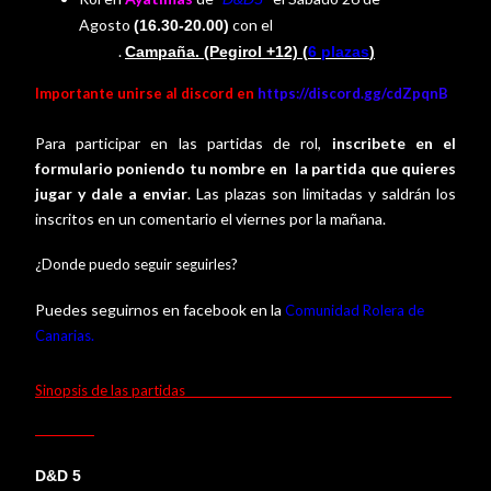
Agosto
con el
(16.30-20.00)
master Fran
.
Campaña
. (Pegirol +12) (
6 plazas
)
Jesus
Importante unirse al discord en
https://discord.gg/cdZpqnB
Para participar en las partidas de rol,
inscribete en el
formulario poniendo tu nombre en la partida que quieres
jugar y dale a enviar
. Las plazas son limitadas y saldrán los
inscritos en un comentario el viernes por la mañana.
¿Donde puedo seguir seguirles?
Puedes seguirnos en facebook en la
Comunidad Rolera de
.
Canarias
Sinopsis de las partidas
D&D 5