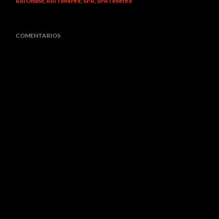
Rol Online
Rol Tenerife
SPR
SPRTenerife
COMENTARIOS