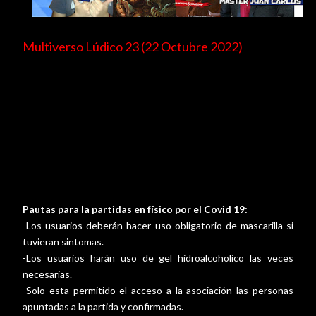
Multiverso Lúdico 23 (22 Octubre 2022)
Bienvenido al multiverso Lúdico. Una Actividad Rolera
creada por la Asociación Rolera de Canarias (ARC). En
esta actividad podrás encontrar todo tipo de juegos
lúdicos y sobre todo mucho Rol. Si están interesad@ en
alguna de las actividades que ofertamos solo tendrás
que apuntarte en el formulario y listo.
Pautas para la partidas en físico por el Covid 19:
-Los usuarios deberán hacer uso obligatorio de mascarilla si
tuvieran sintomas.
-Los usuarios harán uso de gel hidroalcoholico las veces
necesarias.
-Solo esta permitido el acceso a la asociación las personas
apuntadas a la partida y confirmadas.