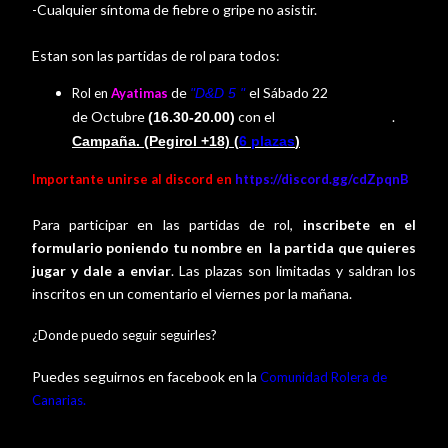
-Cualquier síntoma de fiebre o gripe no asistir.
Estan son las partidas de rol para todos:
de
el Sábado 22
Rol en
Ayatimas
"D&D 5
"
de
Octubre
con el
.
(16.30-20.00)
master Fran Jesus
Campaña. (Pegirol +18) (
6 plazas
)
Importante unirse al discord en
https://discord.gg/cdZpqnB
Para participar en las partidas de rol,
inscribete en el
formulario poniendo tu nombre en la partida que quieres
jugar y dale a enviar
. Las plazas son limitadas y saldran los
inscritos en un comentario el viernes por la mañana.
¿Donde puedo seguir seguirles?
Puedes seguirnos en facebook en la
Comunidad Rolera de
.
Canarias