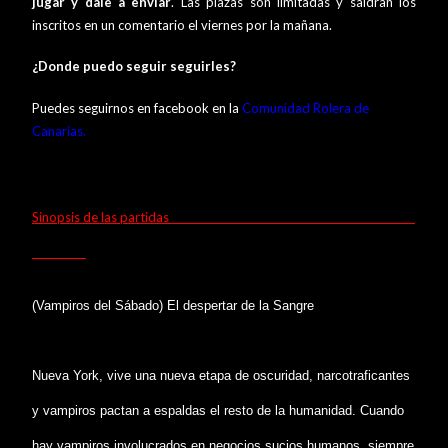
jugar y dale a enviar
. Las plazas son limitadas y saldran los
inscritos en un comentario el viernes por la mañana.
¿Donde puedo seguir seguirles?
Puedes seguirnos en facebook en la
Comunidad Rolera de
Canarias
.
Sinopsis de las partidas
(Vampiros del Sábado) El despertar de la Sangre
Nueva York, vive una nueva etapa de oscuridad, narcotraficantes
y vampiros pactan a espaldas el resto de la humanidad. Cuando
hay vampiros involucrados en negocios sucios humanos, siempre