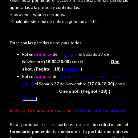
-Solo esta permitido el acceso a la asociacion las personas
apùntadas a la partida y confirmadas.
-Los aseos estarán cerrados.
-Cualquier sintoma de fiebre o gripe no asistir.
Estan son las partidas de rol para todos:
de
el Sabado 27
de
Rol en
Ayatimas
"Vampiro
"
Noviembre
con el
.
(16.30-20.00)
One
master David
shot. (Pegirol +18) (
5 plazas
)
de
Rol en
Ayatimas
"Partida para niños entre 7-12
el Sabado 27
de
Noviembre
con el
años
"
(17.00-18.30)
.
One shot. (Pegirol +18) (
5
master Fran Jesus
plazas
)
Importante unirse al discord en
https://discord.gg/cdZpqnB
Para participar en las partidas de rol,
inscribete en el
formulario poniendo tu nombre en la partida que quieres