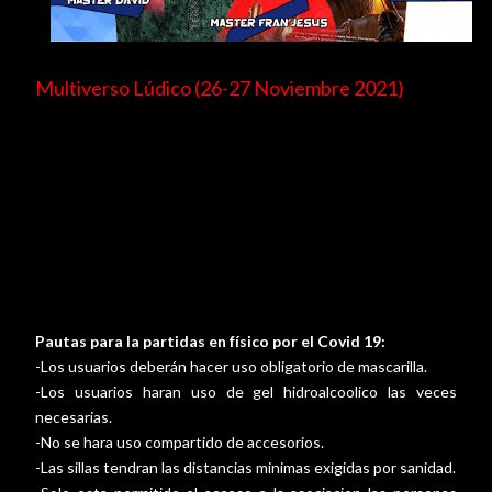
Multiverso Lúdico (26-27 Noviembre 2021)
Bienvenido al multiverso Lúdico. Una Actividad Rolera
creada por la Asociacion Rolera de Canarias (ARC). En
esta actividad podras encontrar todo tipo de juegos
ludicos y sobre todo mucho Rol. Si estan interesad@ en
alguna de las actividades que ofertamos solo tendras
que apuntarte en el formulario y listo.
Pautas para la partidas en físico por el Covid 19:
-Los usuarios deberán hacer uso obligatorio de mascarilla.
-Los usuarios haran uso de gel hidroalcoolico las veces
necesarias.
-No se hara uso compartido de accesorios.
-Las sillas tendran las distancias minimas exigidas por sanidad.