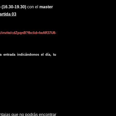
o
(16.30-19.30)
con el
master
artida 03
m/invite/cdZpqnB?fbclid=IwAR37U8-
a entrada indicándonos el día, tu
ega las partidas desde otro punto
iviendo nuevas aventuras. Se que en
gir, trucos, nuevos juegos de rol que
s a más roler@s como tu
con más o
ntajas que no podrás encontrar