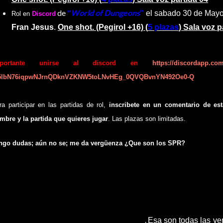
de
"
World of Dungeons
"
el sabado 30 de May
Rol en
Discord
Fran Jesus
.
One shot. (Pegirol +16) (
5 plazas
) Sala voz p
mportante unirse al discord en
https://discordapp.co
5lbN76iqpwNJrnQDknVZKNW5toLNvHEg_0QVQBvnYN492Oe0-Q
ra participar en las partidas de rol,
inscribete en un comentario de est
mbre y la partida que quieres jugar
. Las plazas son limitadas.
ngo dudas; aún no se; me da vergüenza ¿Que son los SPR?
o nos comemos a nadie y tenemos en común este maravilloso hobby. Ju
 vista, conoce a nuevos roler@s y ponte en la piel del personaje épicos v
sa es más cómodo jugar, pero en las tiendas encontraras otras formas de diri
s amig@s aun no han masteado, probaras nuevos personajes y
conocerá
.
Esa son todas las ve
nos experiencia y que aseguro que te asombraran