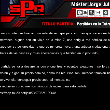
Enanos intentan buscar una ruta de escape para su clan que se encuentr
bterránea, siguen con su viaje en la mina 7, una antigua red pérdida de
suso por su peligrosidad y que se rumorea, lleva a una antigua ciudad enana
bates de las bestias y otras aberraciones que habitan en lo profundo.
 partida se va a desarrollar con encuentros y eventos aleatorios, se le va 
ploren y sigan su propio camino, como los recursos son limitados también h
pervivencia, conseguir provisiones, alimentos, etc.
e requieren conocimentos básicos de inglés para esta partida.
tps://app.roll20.net/join/7497982/JiDDUA