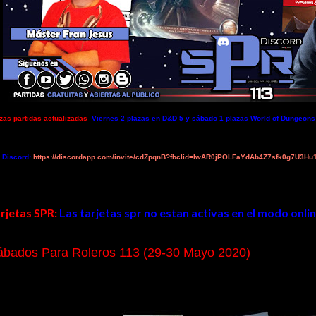
zas partidas actualizadas
Viernes 2 plazas en D&D 5 y sábado 1 plazas
World of Dungeons
 Discord:
https://discordapp.com/invite/cdZpqnB?fbclid=IwAR0jPOLFaYdAb4Z7sfk0g7U
rjetas SPR:
Las tarjetas spr no estan activas en el modo onlin
ábados Para Roleros 113 (29-30 Mayo 2020)