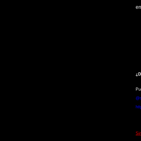
en
sa
ju
ge
pa
¿D
Pu
@s
ht