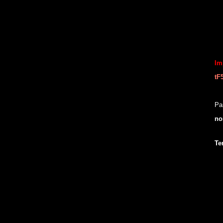
I
tF
Pa
no
Te
N
de
ca
tu
me