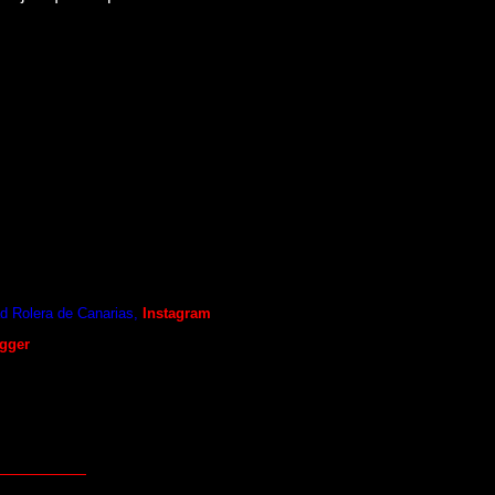
 conocer el ROL y difundirlo. Que no
 jugabas y quieres retomarlo
,
quieres
eriencia en rol que le gusta jugar con
e ofrecen la posibilidad de jugar las
 Rolera de Canarias,
Instagram
gger
en la pestaña de "Seguirme"
idas