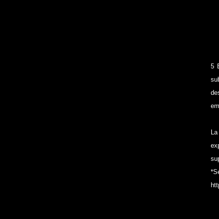
5 
su
de
em
La
ex
su
*S
ht