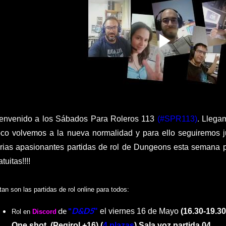
envenido a los Sábados Para Roleros 113
(#SPR113)
. Llega
co volvemos a la nueva normalidad y para ello seguiremos j
rias apasionantes partidas de rol de Dungeons esta semana p
atuitas!!!!
tan son las partidas de rol online para todos:
de
"
D&D5
"
el viernes 16 de Mayo
(16.30-19.30
Rol en
Discord
One shot. (Pegirol +16) (
4 plazas
) Sala voz partida 04