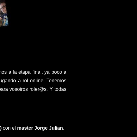
mos a la etapa final, ya poco a
ugando a rol online.
Tenemos
ara vosotros roler@s. Y todas
)
con el
master
Jorge Julian
.