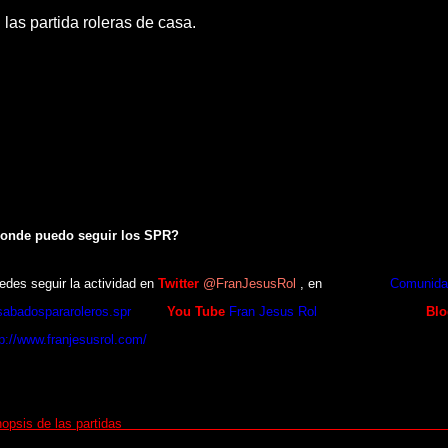
 las partida roleras de casa.
La actividad Sábados Para Roleros (SPR)
esta creada para dar a
bes de lo que van las partidas de rol, eres nuevo en este hobby,
hace año que
gar con nueva gente
o
no tienes jugadores con quien jugar
, jugadores con exp
nte con menos experiencia,
pues los SPR son para ti
. Esta actividad t
rtidas
totalmente abiertas al público y en su mayoría gratuitas
.
onde puedo seguir los SPR?
edes seguir la actividad en
Twitter
@
FranJesusRol
,
en
Facebook
Comunidad
abadospararoleros.spr
en el
You Tube
Fran Jesus Rol
y en este mismo
Blo
tp://www.franjesusrol.com/
Sinopsis de las part