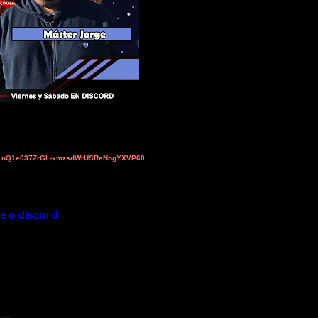
3Hu1nQ1e037ZrGL-xmzsdWrUSReNogYXVP60
e o discord.