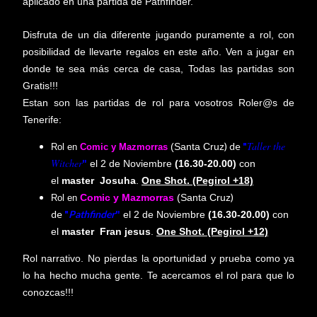
aplicado en una partida de Pathfinder.
Disfruta de un dia diferente jugando puramente a rol, con
posibilidad de llevarte regalos en este año. Ven a jugar en
donde te sea más cerca de casa, Todas las partidas son
Gratis!!!
Estan son las partidas de rol para vosotros Roler@s de
Tenerife:
Taller
the
) de
"
(Santa Cruz
Rol en
Comic y Mazmorras
Witcher
"
el 2 de Noviembre
(
16.30-20.00
)
con
el
master
Josuha
.
One Shot. (Pegirol +18)
)
Comic y Mazmorras
(Santa Cruz
Rol en
de
"
Pathfinder
"
el 2 de Noviembre
(
16.30-20.00
)
con
el
master
Fran jesus
.
One Shot. (Pegirol +12)
Rol narrativo. No pierdas la oportunidad y prueba como ya
lo ha hecho mucha gente.
Te acercamos el rol para que lo
conozcas!!!