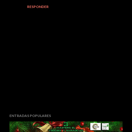
RESPONDER
P
ENTRADAS POPULARES
u
b
l