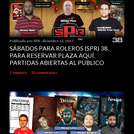
i
c
a
r
u
Publicado por
SPR
diciembre 12, 2017
n
SÁBADOS PARA ROLEROS (SPR) 38.
c
PARA RESERVAR PLAZA AQUÍ.
o
PARTIDAS ABIERTAS AL PUBLICO
m
e
Compartir
35 comentarios
n
t
a
r
i
o