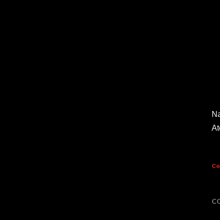
Na
At
Co
C