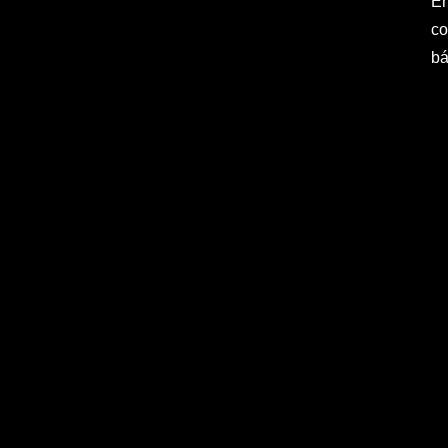
En
co
bá