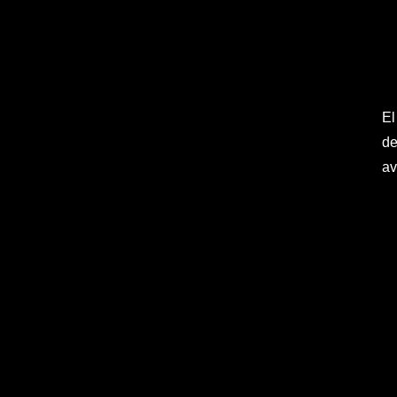
El
de
av