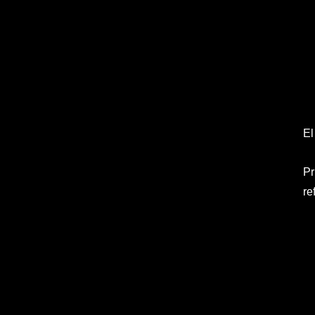
El
Pr
re