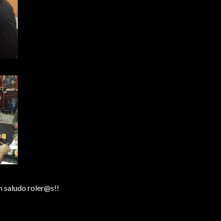
Un saludo roler@s!!