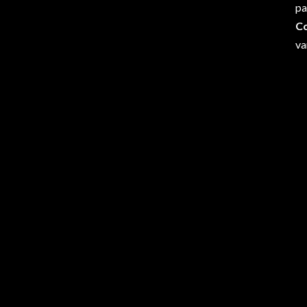
pa
C
va