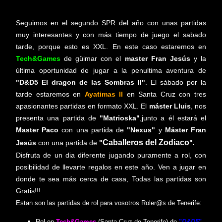
Seguimos en el segundo SPR del año con unas partidas
muy interesantes y con más tiempo de juego el sabado
tarde, porque esto es XXL. En este caso estaremos en
Tech&Games
de güimar con el
master Fran Jesús
y la
última oportunidad de jugar a la penultima aventura de
"D&D5 El dragon de las Sombras II"
.
El sábado por la
tarde estaremos en
Ayatimas II
en Santa Cruz con tres
apasionantes partidas en formato XXL. El
máster Lluis
, nos
presenta una partida de
"Matrioska"
,junto a él estará el
Master Paco
con una partida de
"Nexus"
y
Máster Fran
Caballeros del Zodiaco
Jesús
con una partida de
"
".
Disfruta de un dia diferente jugando puramente a rol, con
posibilidad de llevarte regalos en este año. Ven a jugar en
donde te sea más cerca de casa, Todas las partidas son
Gratis!!!
Estan son las partidas de rol para vosotros Roler@s de Tenerife:
Rol en
Tech&Games
(Santa Cruz de Tenerife) de
"
D&D5
"