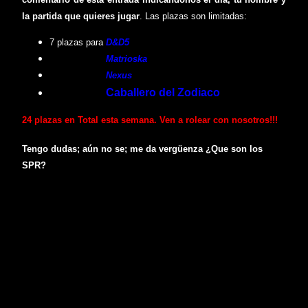
la partida que quieres jugar
. Las plazas son limitadas:
7 plazas para
D&D5
5 plazas para
Matrioska
6 plazas para
Nexus
Caballero del Zodiaco
6 plazas para
24
plazas en Total esta semana. Ven a rolear con nosotros!!!
Tengo dudas; aún no se; me da vergüenza ¿Que son los
SPR?
No nos comemos a nadie y tenemos en común este
maravilloso hobby. Juega las partidas desde otro punto de vista,
conoce a nuevos roler@s y ponte en la piel del personaje épicos
viviendo nuevas aventuras. Se que en casa es más cómodo
jugar, pero en las tiendas encontraras otras formas de dirigir,
trucos, nuevos juegos de rol que tus amig@s aun no han
masteado, probaras nuevos personajes y
conocerás a más