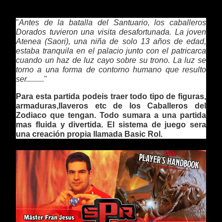
"
Antes de la batalla del Santuario, los caballeros 
Dorados tuvieron una visita desafortunada. La joven 
Atenea (Saori), una niña de solo 13 años de edad, 
estaba tranquila en el palacio junto con el patricarca 
cuando un haz de luz cayo sobre su trono. La luz se 
torno a una forma de contorno humano que resulto 
ser.........
"
Para esta partida podeis traer todo tipo de figuras, 
armaduras,llaveros etc de los Caballeros del 
Zodiaco que tengan. Todo sumara a una partida 
mas fluida y divertida. El sistema de juego sera 
una creación propia llamada Basic Rol.