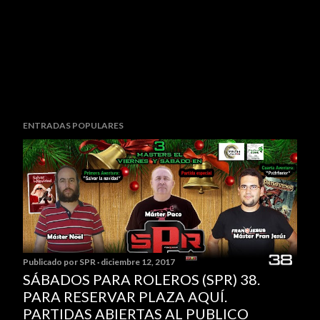
P
ENTRADAS POPULARES
u
b
l
i
c
a
r
u
Publicado por
SPR
diciembre 12, 2017
n
SÁBADOS PARA ROLEROS (SPR) 38.
c
PARA RESERVAR PLAZA AQUÍ.
o
PARTIDAS ABIERTAS AL PUBLICO
m