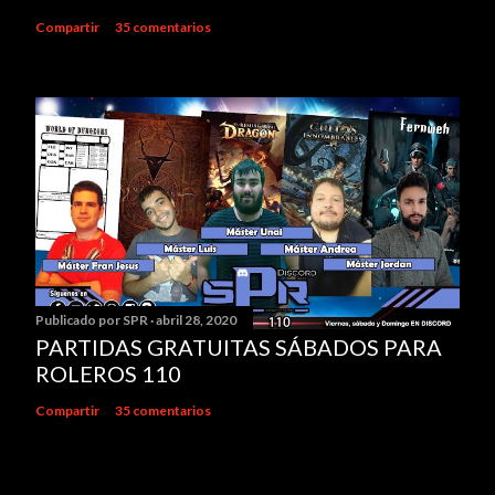
e
Compartir
35 comentarios
n
t
a
r
i
o
Publicado por
SPR
abril 28, 2020
PARTIDAS GRATUITAS SÁBADOS PARA
ROLEROS 110
Compartir
35 comentarios