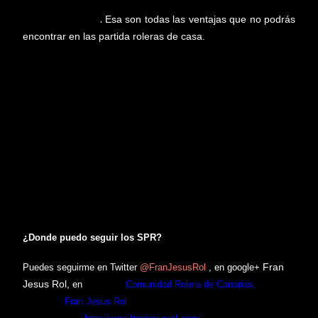
roler@s como tu
con más o menos experiencia y que aseguro
.
Esa son todas las ventajas que no podrás
que te asombraran
encontrar en las partida roleras de casa.
La actividad Sábados Para Roleros (SPR)
esta creada
para dar a conocer el ROL y difundirlo. Que no sabes de lo que
van las partidas de rol, eres nuevo en este hobby,
hace año que
jugabas y quieres retomarlo
,
quieres jugar con nueva gente
o
no
tienes jugadores con quien jugar
, jugadores con experiencia en rol
que le gusta jugar con gente con menos experiencia,
pues los
SPR son para ti
. Esta actividad te ofrecen la posibilidad de jugar
las partidas
totalmente abiertas al público y en su mayoría
gratuitas
.
¿Donde puedo seguir los SPR?
Fran
Puedes seguirme en Twitter
@
FranJesusRol
, en google+
Jesus Rol,
en
facebook
Comunidad Rolera de Canarias,
en el
You Tube
Fran Jesus Rol
y en este mismo blogger en la pestaña