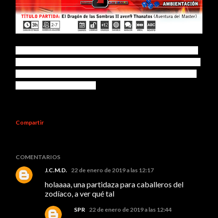
"Nubes oscuras cubren el cielo, lagos de lodos acidos, desiertos
de polvo de hueso. Es cierto, habeís llegado al reino de Thanatos
del gobernador Orcus. Ahora toca ir a su palacio y hablar con él.
¿Sois capaces malvad@s?
"
Compartir
COMENTARIOS
J.C.M.D.
22 de enero de 2019 a las 12:17
holaaaa, una partidaza para caballeros del
zodíaco, a ver qué tal
SPR
22 de enero de 2019 a las 12:44