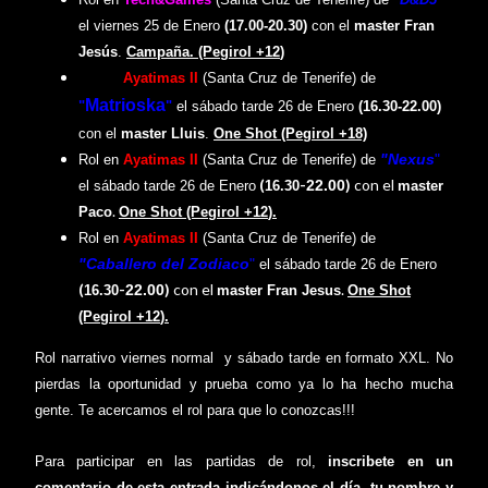
el viernes 25 de Enero
(17.00-20.30)
con el
master Fran
Jesús
.
Campaña. (Pegirol +1
2
)
Rol en
Ayatimas II
(Santa Cruz de Tenerife) de
Matrioska
"
"
el sábado tarde 26 de Enero
(16.30-22.00)
con el
master Lluis
.
One Shot
(Pegirol +18)
"Nexus
"
Rol en
Ayatimas II
(
Santa Cruz de Tenerife
) de
(
-
)
con el
22.00
el sábado tarde 26
de Enero
16.30
master
.
Paco
One Shot
(Pegirol +1
2
)
.
Rol en
Ayatimas II
(
Santa Cruz de Tenerife
) de
"Caballero del Zodiaco
"
el sábado tarde 26
de Enero
(
-
)
con el
.
22.00
16.30
master Fran Jesus
One Shot
(Pegirol +1
2
)
.
Rol narrativo viernes normal y sábado tarde en formato XXL. No
pierdas la oportunidad y prueba como ya lo ha hecho mucha
gente.
Te acercamos el rol para que lo conozcas!!!
Para participar en las partidas de rol,
inscribete en un
comentario de esta entrada indicándonos el día, tu nombre y