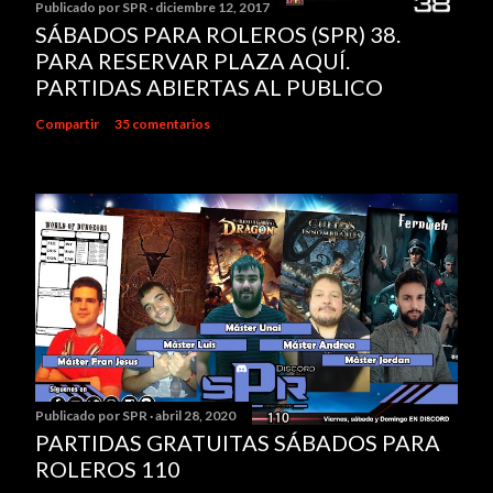
Publicado por
SPR
diciembre 12, 2017
n
SÁBADOS PARA ROLEROS (SPR) 38.
c
PARA RESERVAR PLAZA AQUÍ.
o
PARTIDAS ABIERTAS AL PUBLICO
m
e
Compartir
35 comentarios
n
t
a
r
i
o
Publicado por
SPR
abril 28, 2020
PARTIDAS GRATUITAS SÁBADOS PARA
ROLEROS 110