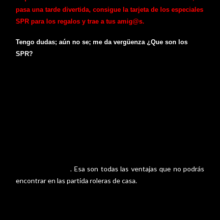
pasa una tarde divertida, consigue la tarjeta de los especiales
SPR para los regalos y trae a tus amig@s.
Tengo dudas; aún no se; me da vergüenza ¿Que son los
SPR?
No nos comemos a nadie y tenemos en común este
maravilloso hobby. Juega las partidas desde otro punto de vista,
conoce a nuevos roler@s y ponte en la piel del personaje épicos
viviendo nuevas aventuras. Se que en casa es más cómodo
jugar, pero en las tiendas encontraras otras formas de dirigir,
trucos, nuevos juegos de rol que tus amig@s aun no han
masteado, probaras nuevos personajes y
conocerás a más
roler@s como tu
con más o menos experiencia y que aseguro
. Esa son todas las ventajas que no podrás
que te asombraran
encontrar en las partida roleras de casa.
La actividad Sábados Para Roleros (SPR)
esta creada
para dar a conocer el ROL y difundirlo. Que no sabes de lo que