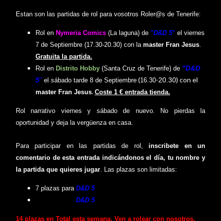
Estan son las partidas de rol para vosotros Roler@s de Tenerife:
Rol en
Nymeria Comics
(La laguna) de
"
D&D 5
"
el viernes
7 de Septiembre (17.30-20.30) con la
master Fran Jesus
.
Gratuita la partida.
"D&D
Rol en
Distrito Hobby
(Santa Cruz de Tenerife) de
(
-
) con el
5
"
20.30
el sábado tarde
8 de Septiembre
16.30
.
master Fran Jesus
Coste 1 € entrada tienda.
Rol narrativo viernes y sábado de nuevo. No pierdas la
oportunidad y deja la vergüenza en casa.
Para participar en las partidas de rol,
inscribete en un
comentario de esta entrada indicándonos el día, tu nombre y
la partida que quieres jugar
. Las plazas son limitadas:
7 plazas para
D&D 5
7 plazas para
D&D 5
14 plazas en Total esta semana. Ven a rolear con nosotros,