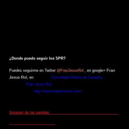
van las partidas de rol, eres nuevo en este hobby,
hace año que
jugabas y quieres retomarlo
,
quieres jugar con nueva gente
o
no
tienes jugadores con quien jugar
, jugadores con experiencia en rol
que le gusta jugar con gente con menos experiencia,
pues los
SPR son para ti
. Esta actividad te ofrecen la posibilidad de jugar
las partidas
totalmente abiertas al público y en su mayoría
gratuitas
.
¿Donde puedo seguir los SPR?
Fran
Puedes seguirme en Twitter
@
FranJesusRol
, en google+
Jesus Rol,
en
facebook
Comunidad Rolera de Canarias,
en el
You Tube
Fran Jesus Rol
y en este mismo blogger en la pestaña
de "Seguirme"
http://www.franjesusrol.com/
Sinopsis de las partidas