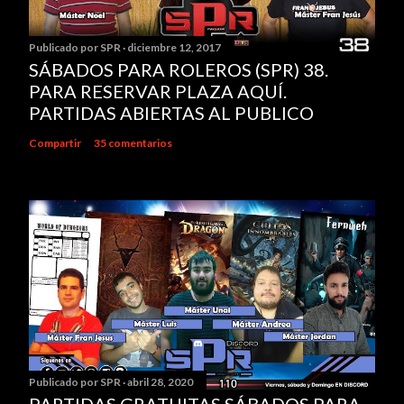
r
u
Publicado por
SPR
diciembre 12, 2017
n
SÁBADOS PARA ROLEROS (SPR) 38.
c
PARA RESERVAR PLAZA AQUÍ.
o
PARTIDAS ABIERTAS AL PUBLICO
m
e
Compartir
35 comentarios
n
t
a
r
i
o
Publicado por
SPR
abril 28, 2020