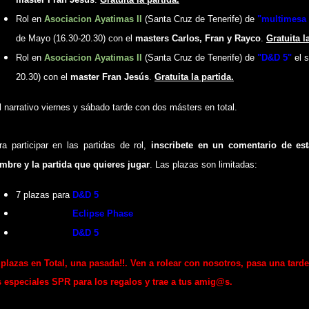
Rol en
Asociacion Ayatimas II
(Santa Cruz de Tenerife) de
"
multimesa 
de Mayo (16.30-20.30) con el
masters Carlos, Fran y Rayco
.
Gratuita l
Rol en
Asociacion Ayatimas II
(Santa Cruz de Tenerife) de
"
D&D 5
"
el 
20.30) con el
master Fran Jesús
.
Gratuita la partida.
l narrativo viernes y sábado tarde con dos másters en total.
ra participar en las partidas de rol,
inscribete en un comentario de est
mbre y la partida que quieres jugar
. Las plazas son limitadas:
7 plazas para
D&D 5
8
plazas para
Eclipse Phase
7 plazas para
D&D 5
 plazas en Total, una pasada!!. Ven a rolear con nosotros, pasa una tarde 
s especiales SPR para los regalos y trae a tus amig@s.