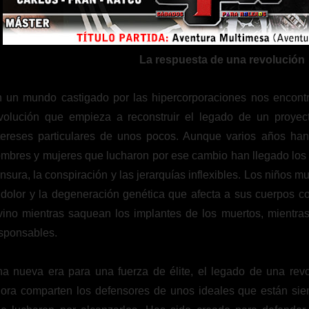
La respuesta de una revolución
 un mundo castigado por las hipercorporaciones nos encont
volución que empieza a reconstruir el legado de un proyec
tereses particulares de unos pocos. Aunque varios años ha
mbres y mujeres que lucharon por ese cambio han llegado los 
nsura, la conspiración y las jerarquías inflexibles. Los niños m
 dolor y la degeneración genética que afecta a sus cuerpos co
vino mientras saquean los implantes de los muertos, mientra
sponsables.
a nueva era para una fuerza de élite, el legado de una rev
ora comparten los defensores de unos ideales que están si