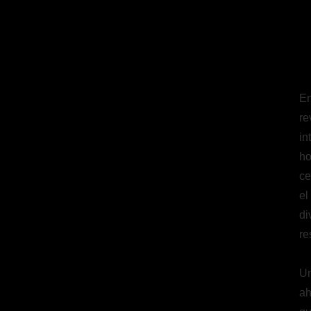
En
re
in
ho
ce
el
di
re
Un
ah