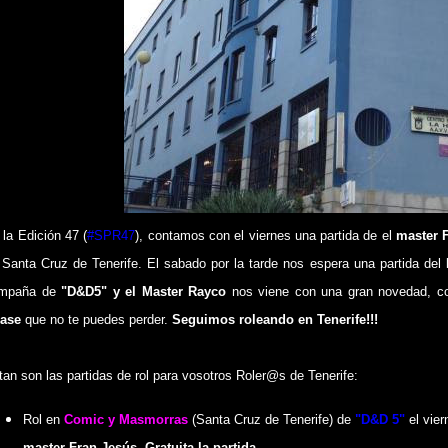
 la Edición 47
(
#SPR47
)
, contamos con el viernes una partida de el
master 
 Santa Cruz de Tenerife. El sabado por la tarde nos espera una partida del
mpaña de
"D&D5" y el Master Rayco
nos viene con una gran novedad, c
ase
que no te puedes perder
.
Seguimos roleando en Tenerife!!!
tan son las partidas de rol para vosotros Roler@s de Tenerife:
Rol en
Comic y Masmorras
(Santa Cruz de Tenerife) de
"D&D 5"
el vier
master Fran Jesús
.
Gratuita la partida.