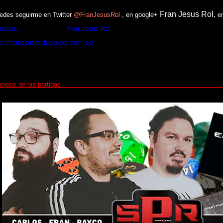
Fran Jesus Rol,
edes seguirme en Twitter
@
FranJesusRol
, en google+
e
narias,
en el You Tube
Fran Jesus Rol
y en este mismo blogger en la pesta
tp://franjesusrol.blogspot.com.es/
Sinopsis de las part