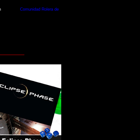
n
facebook
Comunidad Rolera de
ña de "Seguirme"
idas