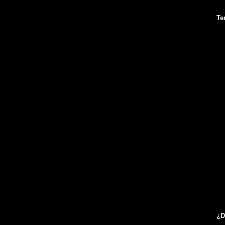
Te
N
de
ca
tu
me
par
sa
ju
ge
pa
¿D