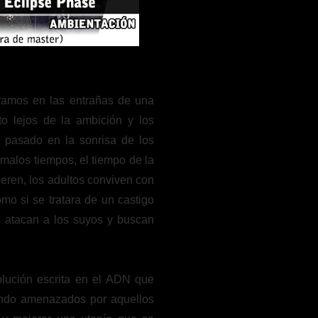
ramos en las entrañas de una
to lejos de la ambición y los
n pasado en la sonrisa de los
malos tiempos, el tiempo de la
ueren, los adultos conviven con
mo si se tratara de un castigo
s atacan a los suyos y buscan
olución escrita en el ADN que
endo amenazados por aquellos