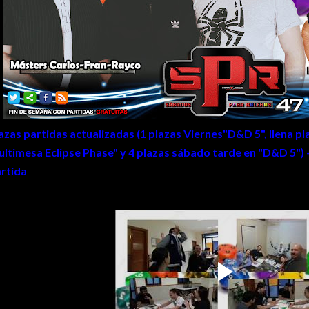
azas partidas actualizadas (1 plazas
Viernes"D&D 5"
, llena p
ltimesa Eclipse Phase"
y 4 plazas sábado
tarde
en "
D&D 5
"
)
rtida