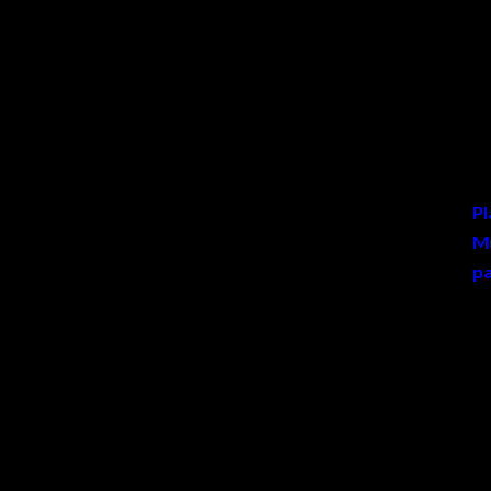
Pl
Mu
pa