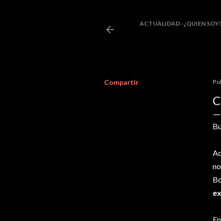
ACTUALIDAD
¿QUIEN SOY
Compartir
Pu
C
Bu
Aq
no
B
ex
En