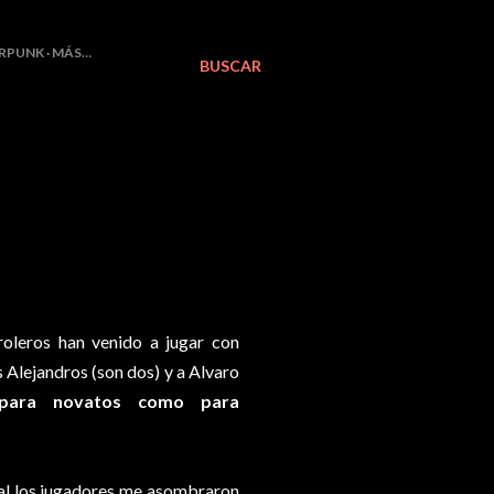
RPUNK
MÁS…
BUSCAR
oleros han venido a jugar con
s Alejandros (son dos) y a Alvaro
 para novatos como para
ual los jugadores me asombraron