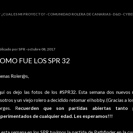
Ir al contenido principal
? ¿CUAL ES MI PROYECTO?
COMUNIDAD ROLERA DE CANARIAS
D&D
CYBE
blicado por
SPR
octubre 08, 2017
OMO FUE LOS SPR 32
enas Roler@s,
uí os dejo las fotos de los #SPR32. Esta semana dos nuevos r
sotros y un viejo rolero a decidido retomar el hobby. (Gracias a lo
orges. R
ecuerden que son partidas abiertas tanto
perimentados de cualquier edad. Les esperamos!!!
 esta semana en los SPR tuvimos la partida de Pathfinder en la c