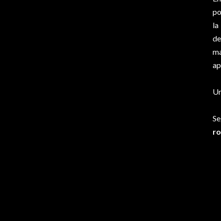
po
la
de
ma
ap
Un
Se
ro