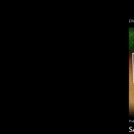
E
Pu
S