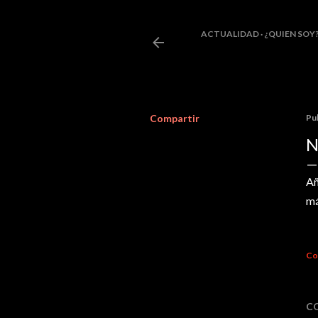
ACTUALIDAD
¿QUIEN SOY
Compartir
Pu
N
Añ
má
Co
C