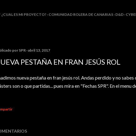
Ir al contenido principal
? ¿CUAL ES MI PROYECTO?
COMUNIDAD ROLERA DE CANARIAS
D&D
CYBE
blicado por
SPR
abril 13, 2017
UEVA PESTAÑA EN FRAN JESÚS ROL
adimos nueva pestaña en fran jesús rol. Andas perdido y no sabes
sters son o que partidas... pues mira en "Fechas SPR". En el menu de
mpartir
OMENTARIOS