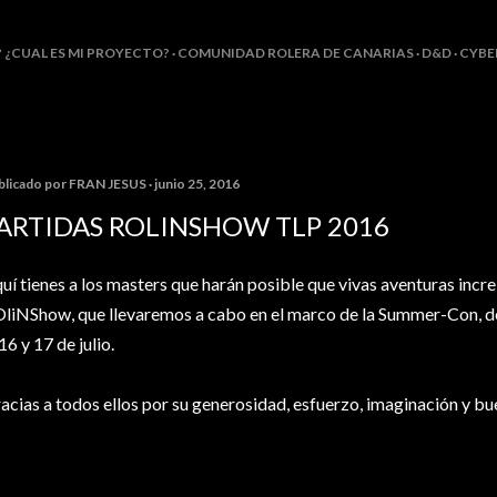
Ir al contenido principal
? ¿CUAL ES MI PROYECTO?
COMUNIDAD ROLERA DE CANARIAS
D&D
CYBE
blicado por
FRAN JESUS
junio 25, 2016
ARTIDAS ROLINSHOW TLP 2016
uí tienes a los masters que harán posible que vivas aventuras incre
liNShow, que llevaremos a cabo en el marco de la Summer-Con, de
 16 y 17 de julio.
acias a todos ellos por su generosidad, esfuerzo, imaginación y bue