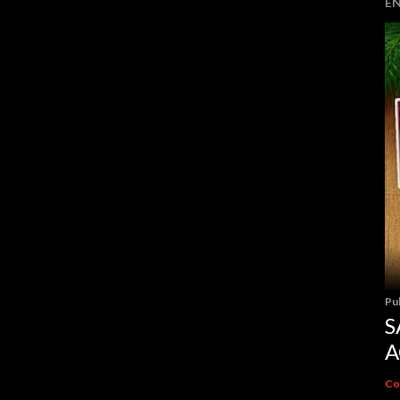
E
Pu
S
A
Co