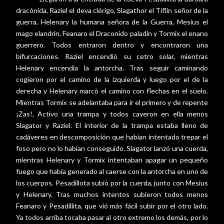
dracónida, Raziel el deva clérigo, Slagathor el Tiflin señor de la
guerra, Helenary la humana señora de la Guerra, Mesius el
mago elandrin, Feanaro el Draconido paladín y Tormix el enano
guerrero. Todos entraron dentro y encontraron una
bifurcaciones. Raziel encendió su cetro solar, mientras
Helenary encendía la antorcha. Tras seguir caminando
cogieron por el camino de la izquierda y luego por el de la
derecha y Helenary marcó el camino con flechas en el suelo.
Mientras Tormix se adelantaba para ir el primero y de repente
¡Zas!, Activo una trampa y todos cayeron en ella menos
Slagator y Raziel. El interior de la trampa estaba lleno de
cadáveres en descomposición que habían intentado trepar el
foso pero no lo habían conseguido. Slagator lanzó una cuerda,
mientras Helenary y Tormix intentaban apagar un pequeño
fuego que había generado al caerse con la antorcha en uno de
los cuerpos. Pesadillota subió por la cuerda, junto con Mesius
y Helenary. Tras muchos intentos subieron todos menos
Feanaro y Pesadillita, que vió más fácil subir por el otro lado.
Ya todos arriba tocaba pasar al otro extremo los demás, por lo