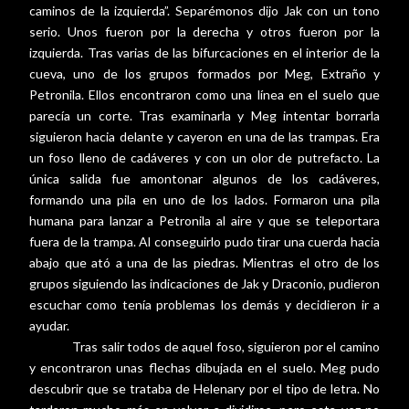
caminos de la izquierda”. Separémonos dijo Jak con un tono
serio. Unos fueron por la derecha y otros fueron por la
izquierda. Tras varias de las bifurcaciones en el interior de la
cueva, uno de los grupos formados por Meg, Extraño y
Petronila. Ellos encontraron como una línea en el suelo que
parecía un corte. Tras examinarla y Meg intentar borrarla
siguieron hacia delante y cayeron en una de las trampas. Era
un foso lleno de cadáveres y con un olor de putrefacto. La
única salida fue amontonar algunos de los cadáveres,
formando una pila en uno de los lados. Formaron una pila
humana para lanzar a Petronila al aire y que se teleportara
fuera de la trampa. Al conseguirlo pudo tirar una cuerda hacia
abajo que ató a una de las piedras. Mientras el otro de los
grupos siguiendo las indicaciones de Jak y Draconio, pudieron
escuchar como tenía problemas los demás y decidieron ir a
ayudar.
Tras salir todos de aquel foso, siguieron por el camino
y encontraron unas flechas dibujada en el suelo. Meg pudo
descubrir que se trataba de Helenary por el tipo de letra. No