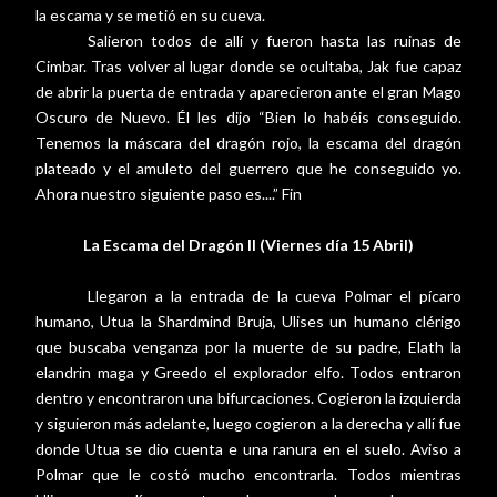
la escama y se metió en su cueva.
Salieron todos de allí y fueron hasta las ruinas de
Cimbar. Tras volver al lugar donde se ocultaba, Jak fue capaz
de abrir la puerta de entrada y aparecieron ante el gran Mago
Oscuro de Nuevo. Él les dijo “Bien lo habéis conseguido.
Tenemos la máscara del dragón rojo, la escama del dragón
plateado y el amuleto del guerrero que he conseguido yo.
Ahora nuestro siguiente paso es....” Fin
La Escama del Dragón II (Viernes día 15 Abril)
Llegaron a la entrada de la cueva Polmar el pícaro
humano, Utua la Shardmind Bruja, Ulises un humano clérigo
que buscaba venganza por la muerte de su padre, Elath la
elandrin maga y Greedo el explorador elfo. Todos entraron
dentro y encontraron una bifurcaciones. Cogieron la izquierda
y siguieron más adelante, luego cogieron a la derecha y allí fue
donde Utua se dio cuenta e una ranura en el suelo. Aviso a
Polmar que le costó mucho encontrarla. Todos mientras