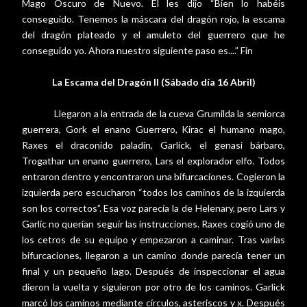
Mago Oscuro de Nuevo. Él les dijo “Bien lo habéis
conseguido. Tenemos la máscara del dragón rojo, la escama
del dragón plateado y el amuleto del guerrero que he
conseguido yo. Ahora nuestro siguiente paso es....” Fin
La Escama del Dragón II (Sábado día 16 Abril)
Llegaron a la entrada de la cueva Grumilda la semiorca
guerrera, Gork el enano Guerrero, Kirac el humano mago,
Raxes el draconido paladín, Garlick, el genasi bárbaro,
Trogathar un enano guerrero, Lars el explorador elfo. Todos
entraron dentro y encontraron una bifurcaciones. Cogieron la
izquierda pero escucharon “todos los caminos de la izquierda
son los correctos”. Esa voz parecía la de Helenary, pero Lars y
Garlic no querían seguir las instrucciones. Raxes cogió uno de
los cetros de su equipo y empezaron a caminar. Tras varias
bifurcaciones, llegaron a un camino donde parecía tener un
final y un pequeño lago. Después de inspeccionar el agua
dieron la vuelta y siguieron por otro de los caminos. Garlick
marcó los caminos mediante círculos, asteriscos y x. Después