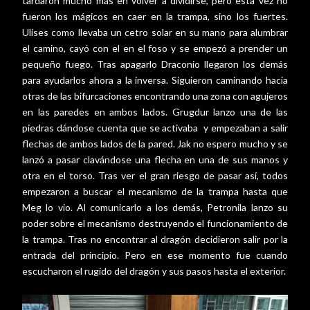
tardaron mucho más en volver a dividirse, pero esta vez no
fueron los mágicos en caer en la trampa, sino los fuertes.
Ulises como llevaba un cetro solar en su mano para alumbrar
el camino, cayó con el en el foso y se empezó a prender un
pequeño fuego. Tras apagarlo Draconio llegaron los demás
para ayudarlos ahora a la inversa. Siguieron caminando hacia
otras de las bifurcaciones encontrando una zona con agujeros
en las paredes en ambos lados. Grugdur lanzo una de las
piedras dándose cuenta que se activaba
y empezaban a salir
flechas de ambos lados de la pared. Jak no espero mucho y se
lanzó a pasar clavándose una flecha en una de sus manos y
otra en el torso. Tras ver el gran riesgo de pasar así, todos
empezaron a buscar el mecanismo de la trampa hasta que
Meg lo vio. Al comunicarlo a los demás, Petronila lanzo su
poder sobre el mecanismo destruyendo el funcionamiento de
la trampa. Tras no encontrar al dragón decidieron salir por la
entrada del principio. Pero en ese momento fue cuando
escucharon el rugido del dragón y sus pasos hasta el exterior.