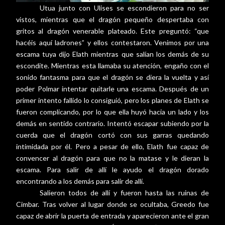
Utua junto con Ulises se escondieron para no ser
vistos, mientras que el dragón pequeño despertaba con
gritos al dragón venerable plateado. Este preguntó: “que
hacéis aquí ladrones” y ellos contestaron. Venimos por una
escama tuya dijo Elath mientras que salían los demás de su
escondite. Mientras esta llamaba su atención, engaño con el
sonido fantasma para que el dragón se diera la vuelta y así
poder Polmar intentar quitarle una escama. Después de un
primer intento fallido lo consiguió, pero los planes de Elath se
fueron complicando, por lo que ella huyó hacia un lado y los
demás en sentido contrario. Intentó escapar subiendo por la
cuerda que el dragón cortó con sus garras quedando
intimidada por él. Pero a pesar de ello, Elath fue capaz de
convencer al dragón para que no la matase y le dieran la
escama. Para salir de allí le ayudo el dragón dorado
encontrando a los demás para salir de allí.
Salieron todos de allí y fueron hasta las ruinas de
Cimbar. Tras volver al lugar donde se ocultaba, Greedo fue
capaz de abrir la puerta de entrada y aparecieron ante el gran