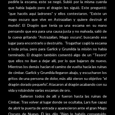
pedirle la escama, este se negó. Subió por la misma cuerda
que había bajado pero el dragón les siguió. Este preguntó:
“que hacéis aquí ladrones” y ellos contestaron. “Existe un
mago oscuro que vive en Astrazalian y quiere destruir el
mundo”. El Dragón que tenía ya una escama en su mano
pensando que era para una causa justa y no malvada, salió de
la cueva gritando “Astrazalian, Mago oscuro”, buscando ese
lugar para encontrarlo y destruirlo.
Trogathar cogió la escama
a toda prisa, pero para Garlick y Grumilda la misión no había
terminado. El dragón también comentó algo de un “Tesoro”
que ellos no iban a dejar allí, por lo que bajaron de nuevo.
Mientras los demás hacían el camino de vuelta hacia las ruinas
de cimbar. Garlick y Grumilda llegaron abajo, y escucharon los
gritos de una persona de dolor, más allá vieron su objetivo “el
dragón dorado pequeño”. Atacaron al dragón acabando con su
vida y robándole varias escamas de oro.
Salieron todos de allí y fueron hasta las ruinas de
Cimbar. Tras volver al lugar donde se ocultaba, Lars fue capaz
de abrir la puerta de entrada y aparecieron ante el gran Mago
Oscuro de Nuevo. Él les dijo “Bien lo habéis conseguido.