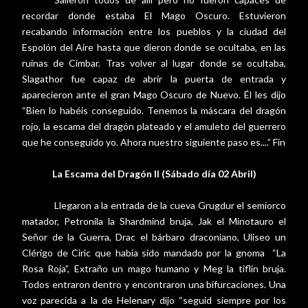
recordar donde estaba El Mago Oscuro. Estuvieron
recabando información entre los pueblos y la ciudad del
Espolón del Aire hasta que dieron donde se ocultaba, en las
ruinas de Cimbar. Tras volver al lugar donde se ocultaba,
Slagathor fue capaz de abrir la puerta de entrada y
aparecieron ante el gran Mago Oscuro de Nuevo. Él les dijo
“Bien lo habéis conseguido. Tenemos la máscara del dragón
rojo, la escama del dragón plateado y el amuleto del guerrero
que he conseguido yo. Ahora nuestro siguiente paso es....” Fin
La Escama del Dragón II (Sábado día 02 Abril)
Llegaron a la entrada de la cueva Grugdur el semiorco
matador, Petronila la Shardmind bruja, Jak el Minotauro el
Señor de la Guerra, Drac el bárbaro draconiano, Uliseo un
Clérigo de Ciric que había sido mandado por la gnoma
“La
Rosa Roja”, Extraño un mago humano y Meg la tiflin bruja.
Todos entraron dentro y encontraron una bifurcaciones. Una
voz parecida a la de Helenary dijo “seguid siempre por los