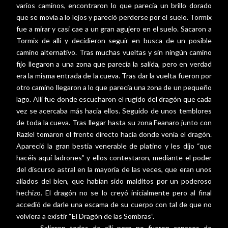
varios caminos, encontraron lo que parecía un brillo dorado
que se movía a lo lejos y pareció perderse por el suelo. Tormix
fue a mirar y casi cae a un gran agujero en el suelo. Sacaron a
Tormix de allí y decidieron seguir en busca de un posible
camino alternativo. Tras muchas vueltas y sin ningún camino
fijo llegaron a una zona que parecía la salida, pero en verdad
era la misma entrada de la cueva. Tras dar la vuelta fueron por
otro camino llegaron a lo que parecía una zona de un pequeño
lago. Allí fue donde escucharon el rugido del dragón que cada
vez se acercaba más hacia ellos. Seguido de unos temblores
de toda la cueva. Tras llegar hasta su zona Feanaro junto con
Raziel tomaron el frente directo hacia donde venía el dragón.
Apareció la gran bestia venerable de platino y les dijo “que
hacéis aquí ladrones” y ellos contestaron, mediante el poder
del discurso astral en la mayoría de las veces, que eran unos
aliados del bien, que habían sido malditos por un poderoso
hechizo. El dragón no se lo creyó inicialmente pero al final
accedió de darle una escama de su cuerpo con tal de que no
volviera a existir “El Dragón de las Sombras”.
Salieron todos de allí pero no fueron capaces de