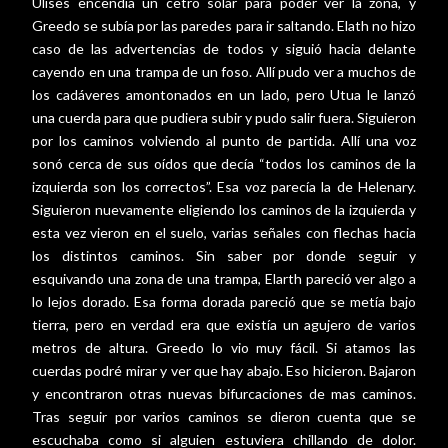
Ulises encendía un cetro solar para poder ver la zona, y
Greedo se subía por las paredes para ir saltando. Elath no hizo
caso de las advertencias de todos y siguió hacia delante
cayendo en una trampa de un foso. Allí pudo ver a muchos de
los cadáveres amontonados en un lado, pero Utua le lanzó
una cuerda para que pudiera subir y pudo salir fuera. Siguieron
por los caminos volviendo al punto de partida. Allí una voz
sonó cerca de sus oídos que decía “todos los caminos de la
izquierda son los correctos”. Esa voz parecía la de Helenary.
Siguieron nuevamente eligiendo los caminos de la izquierda y
esta vez vieron en el suelo, varias señales con flechas hacia
los distintos caminos. Sin saber por donde seguir y
esquivando una zona de una trampa, Elarth pareció ver algo a
lo lejos dorado. Esa forma dorada pareció que se metía bajo
tierra, pero en verdad era que existía un agujero de varios
metros de altura. Greedo lo vio muy fácil. Si atamos las
cuerdas podré mirar y ver que hay abajo. Eso hicieron. Bajaron
y encontraron otras nuevas bifurcaciones de mas caminos.
Tras seguir por varios caminos se dieron cuenta que se
escuchaba como si alguien estuviera chillando de dolor.