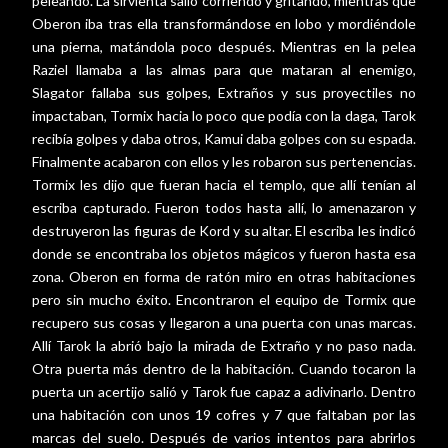
peleando. La sirvienta salió corriendo y gritando, mientras que
Oberon iba tras ella transformándose en lobo y mordiéndole
una pierna, matándola poco después. Mientras en la pelea
Raziel llamaba a las almas para que mataran al enemigo,
Slagator fallaba sus golpes, Extraños y sus proyectiles no
impactaban, Tormix hacia lo poco que podía con la daga, Tarok
recibía golpes y daba otros, Kamui daba golpes con su espada.
Finalmente acabaron con ellos y les robaron sus pertenencias.
Tormix les dijo que fueran hacia el templo, que allí tenían al
escriba capturado. Fueron todos hasta allí, lo amenazaron y
destruyeron las figuras de Kord y su altar. El escriba les indicó
donde se encontraba los objetos mágicos y fueron hasta esa
zona. Oberon en forma de ratón miro en otras habitaciones
pero sin mucho éxito. Encontraron el equipo de Tormix que
recupero sus cosas y llegaron a una puerta con unas marcas.
Allí Tarok la abrió bajo la mirada de Extraño y no paso nada.
Otra puerta más dentro de la habitación. Cuando tocaron la
puerta un acertijo salió y Tarok fue capaz a adivinarlo. Dentro
una habitación con unos 19 cofres y 7 que faltaban por las
marcas del suelo. Después de varios intentos para abrirlos