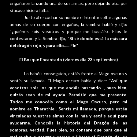
engañaron lanzando una de sus armas, pero dejando otra por
si acaso hiciera falta.
Justo al escuchar su nombre e intentar soltar algunas
armas de su cuerpo con engaños, la sombra habló y dijo:
“¿quiénes sois vosotros y porque me buscáis?. Ellos le
contestaron y la Sombra dijo,
“Si sé donde está la máscara
del dragón rojo, y para ello...... Fin”
El Bosque Encantado (viernes día 23 septiembre)
Lo habéis conseguido, estáis frente al Mago oscuro y
sentís su llamada. El Mago oscuro habla y dice: “
Así que
vosotros sois los que me andáis buscando..., pues bien,
quizás sean de mi ayuda. Permitid que me presente.
Todos me conocéis como el Mago Oscuro, pero mi
nombre es Tharathiel. Sentís mi llamada, porque están
vinculadas vuestras almas con la mía y estáis aquí para
ayudarme. Conocéis la historia del Dragón de las
sombras, verdad. Pues bien, os contare que para que el
mal vuelva a resurgir, vamos a liberar al Dragón de las