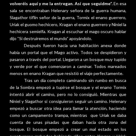
volveréis aquí y me la entregan. Así que seguidme”.
En esa
sala se encontraban Helenary señora de la guerra humana,
Slagathor tiflin señor de la guerra, Tormix el enano guerrero,
Uriak el guomo hechicero, Kragan el enano guerrero y Niniel la
hechicera semielfa. Kragan al escuchar el mago oscuro hablar
dijo “Si destruiremos el mundo” apoyándolo.
Después fueron hacia una habitación anexa donde
había un portal que el Mago activo. Todos se despidieron y
pasaron a través del portal. Llegaron a un bosque muy tupido
y verde por el que comenzaron a caminar. Todos mareados
menos en enano Kragan que resistió el viaje perfectamente.
Tras un día completo caminando sin rumbo en busca
de la Sombra empezó a tupirse el bosque y el enano Tormix
intentó abrir el camino, pero no lo consiguió. Mientras que
Niniel y Slagathor si consiguieron seguir un camino. Helenary
empezó a buscar otra idea para llamar la atención, haciendo
como un campamento trampa, mientras
que Uriak se daba
cuenta de unas pisadas que daban hacia otra zona del
bosque. El bosque empezó a crear un mal estado en los