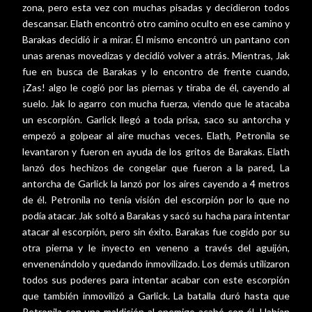
zona, pero esta vez con muchas pisadas y decidieron todos
descansar. Elath encontró otro camino oculto en ese camino y
Barakas decidió ir a mirar. Él mismo encontró un pantano con
unas arenas movedizas y decidió volver a atrás. Mientras, Jak
fue en busca de Barakas y lo encontro de frente cuando,
¡Zas! algo le cogió por las piernas y tiraba de él, cayendo al
suelo. Jak lo agarro con mucha fuerza, viendo que le atacaba
un escorpión. Garlick llegó a toda prisa, saco su antorcha y
empezó a golpear al aire muchas veces. Elath, Petronila se
levantaron y fueron en ayuda de los gritos de Barakas. Elath
lanzó dos hechizos de congelar que fueron a la pared, La
antorcha de Garlick la lanzó por los aires cayendo a 4 metros
de él. Petronila no tenía visión del escorpión por lo que no
podía atacar. Jak soltó a Barakas y sacó su hacha para intentar
atacar al escorpión, pero sin éxito. Barakas fue cogido por su
otra pierna y le inyecto en veneno a través del aguijón,
envenenándolo y quedando inmovilizado. Los demás utilizaron
todos sus poderes para intentar acabar con este escorpión
que también inmovilizó a Garlick. La batalla duró hasta que
Petronila con una maldición al enemigo acabó con él. Habían