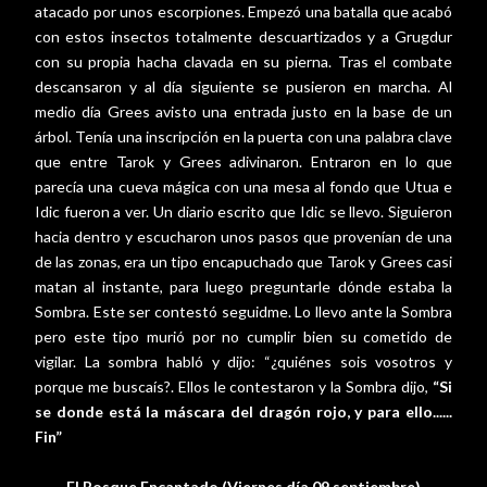
atacado por unos escorpiones. Empezó una batalla que acabó
con estos insectos totalmente descuartizados y a Grugdur
con su propia hacha clavada en su pierna. Tras el combate
descansaron y al día siguiente se pusieron en marcha. Al
medio día Grees avisto una entrada justo en la base de un
árbol. Tenía una inscripción en la puerta con una palabra clave
que entre Tarok y Grees adivinaron. Entraron en lo que
parecía una cueva mágica con una mesa al fondo que Utua e
Idic fueron a ver. Un diario escrito que Idic se llevo. Siguieron
hacia dentro y escucharon unos pasos que provenían de una
de las zonas, era un tipo encapuchado que Tarok y Grees casi
matan al instante, para luego preguntarle dónde estaba la
Sombra. Este ser contestó seguidme. Lo llevo ante la Sombra
pero este tipo murió por no cumplir bien su cometido de
vigilar. La sombra habló y dijo: “¿quiénes sois vosotros y
porque me buscaís?. Ellos le contestaron y la Sombra dijo,
“Si
se donde está la máscara del dragón rojo, y para ello......
Fin”
El Bosque Encantado (Viernes día 09 septiembre)