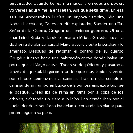
encantado. Cuando tengan la máscara en vuestro poder,
volveréis aquí y me la entregan. Así que seguidme”.
En esa
sala se encontraban Lucian un vryloka vampiro, Idic una
Kobolt Hechicera, Grees en elfo explorador, Slander un tiflin
Señor de la Guerra, Grugdur un semiorco guerrero, Utua la
shardmind Bruja y Tarok el enano clérigo. Grugdur tuvo la
deshonra de plantar cara al Mago oscuro y este lo paralizó y lo
amenazó. Después de retomar el control de su cuerpo
Grugdur fueron hacia una habitación anexa donde había un
portal que el Mago activo. Todos se despidieron y pasaron a
través del portal. Llegaron a un bosque muy tupido y verde
por el que comenzaron a caminar. Tras un día completo
caminando sin rumbo en busca de la Sombra empezó a tupirse
el bosque. Grees iba de rama en rama por la copa de los
arboles, avistando un claro a lo lejos. Los demás iban por el
suelo, donde el semiorco iba delante cortando las planta para
poder seguir a su paso.