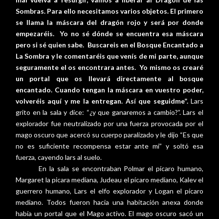
Sombras. Para ello necesitamos varios objetos. El primero
se llama la máscara del dragón rojo y será por donde
empezaréis.
Yo no sé dónde se encuentra esa máscara
pero si sé quien sabe.
Buscareis en el Bosque Encantado a
La Sombra y le comentaréis que venís de mi parte, aunque
seguramente el os encontrara antes.
Yo mismo os crearé
un portal que os llevará directamente al bosque
encantado. Cuando tengan la máscara en vuestro poder,
volveréis aquí y me la entregan. Así que seguidme”.
Lars
grito en la sala y dice: “¿y que ganaremos a cambio?”. Lars el
explorador fue neutralizado por una fuerza provocada por el
mago oscuro que acercó su cuerpo paralizado y le dijo “Es que
no es suficiente recompensa estar ante mi” y soltó esa
fuerza, cayendo lars al suelo.
En la sala se encontraban Polmar el pícaro humano,
Margaret la picara mediana, Judeau el pícaro mediano, Kalev el
guerrero humano, Lars el elfo explorador y Logan el pícaro
mediano. Todos fueron hacia una habitación anexa donde
había un portal que el Mago activo. El mago oscuro sacó un