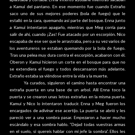
a Kamui del pantano. En ese momento fue cuando Extraño
saco uno de sus mejores poderes (bola de fuego) que le
estalló en la cara, quemando así parte del bosque. Enna junto
a Kamui intentaron apagarlo, mientras que Meg corría para
salir de ahí, cuando ¡Zas! Fue atacado por un escorpión. Nico
escapaba de ese ser que le arrastraba, pero a su vez varios de
los aventureros se estaban quemando por la bola de fuego.
Tras una pelea muy dura contra el escorpión, acabaron con él.
Oberon y Kamui hicieron un corte en el bosque para que no
se extendiera el fuego y todos descansaron más adelante.
Extraño estaba ya viéndose entre la vida y la muerte.
Ya curados, siguieron el camino hasta encontrar una
extraña puerta en una base de un arbol. Allí Enna toco la
puerta y se crearon unas letras extrañas en la misma puerta.
Kamui y Nico lo intentaron traducir. Enna y Meg fueron los
encargados de adivinar ese acertijo. La puerta se abrió y les
pareció ver a una sombra pasar. Empezaron a hacer mucho
escándalo y esa sombra hablo. “Dejad todas vuestras armas
en el suelo, si quereís hablar con mi jefe la sombra”. Ellos les