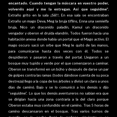
encantado. Cuando tengan la máscara en vuestro poder,
volveréis aquí y me la entregan. Así que seguidme”.
Extraño grito en la sala ¡Siii!!. En esa sala se encontraban
Extraño un mago Deva, Meg la bruja tiflins, Enna una semielfa
bruja, Nico un draconido paladín, Kamui un draconido
vengador y oberon el druida elandrin. Todos fueron hacia una
habitación anexa donde había un portal que el Mago activo. El
mago oscuro sacó un orbe que Meg le quitó de las manos,
para comunicarse hasta dos veces con él. Todos se
despidieron y pasaron a través del portal. Llegaron a un
bosque muy tupido y verde por el que comenzaron a caminar.
Oberon se transformó en un búho y después de darse un par
de golpes contra las ramas (todos dándose cuenta de su poca
destreza) llego a la copa de los árboles y divisó un claro a unos
días de caminó. Bajo y se lo comunicó a los demás y dijo
“seguidme”.
Lo que los demás aventureros no sabían era que
se dirigían hacia una zona contraria a la del claro porque
Oberon estaba muy confundido en el camino. Tras 5 horas de
camino descansaron en el bosque. Tras varios turnos de