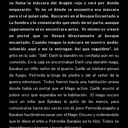
se llama la máscara del dragón rojo y será por donde
empezaréis.
Yo no sé dónde se encuentra esa máscara
pero si sé quien sabe.
Buscareis en el Bosque Encantado a
La Sombra y le comentaréis que venís de mi parte, aunque
seguramente el os encontrara antes.
Yo mismo os crearé
un portal que os llevará directamente al bosque
encantado. Cuando tengan la máscara en vuestro poder,
volveréis aquí y me la entregan. Así que seguidme”.
Jak
grito en la sala: “Siiiii”. Elath la elandrin no confiaba aún en su
cometido. En la sala se encontraban Elath una elandrín maga,
Barakas un tiflin señor de la guerra, Garlik un bárbaro genasí
de fuego, Petronila la bruja de piedra y Jak el señor de la
guerra minotauro. Todos fueron hacia una habitación anexa
donde había un portal que el Mago activo. Garlik asustó al
pobre orco que esperaba en la habitación.
El mago oscuro
sacó un orbe que Barakas le quitó de las manos, para
comunicarse hasta dos veces con él, pero Petronila engaño a
Barakas haciéndose pasar por el Mago Oscuro y ordenándole
que le diera el orbe a Petronila. Barakas así lo hizo. Todos se
despidieron y pasaron a través del portal.