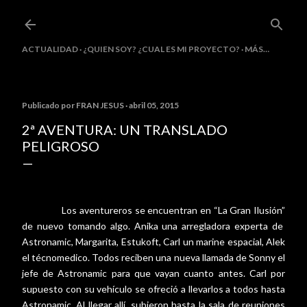
Ir al contenido principal
ACTUALIDAD
¿QUIEN SOY? ¿CUAL ES MI PROYECTO?
MÁS…
Publicado por
FRAN JESUS
abril 05, 2015
2ª AVENTURA: UN TRANSLADO
PELIGROSO
Los aventureros se encuentran en “La Gran Ilusión”
de nuevo tomando algo. Anika una arregladora experta de
Astronamic, Margarita, Estukoft, Carl un marine espacial, Alek
el técnomedico. Todos reciben una nueva llamada de Sonny el
jefe de Astronamic para que vayan cuanto antes. Carl por
supuesto con su vehículo se ofreció a llevarlos a todos hasta
Astronamic. Al llegar allí, subieron hasta la sala de reuniones