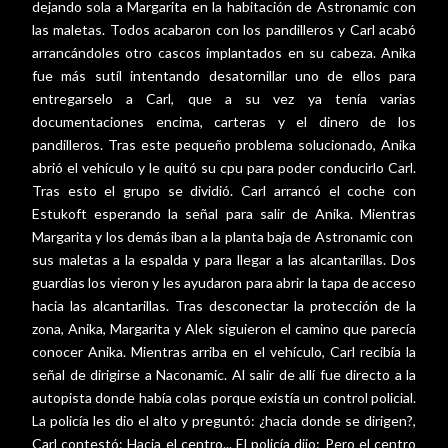
dejando sola a Margarita en la habitación de Astronamic con
las maletas. Todos acabaron con los pandilleros y Carl acabó
arrancándoles otro cascos implantados en su cabeza. Anika
fue más sutíl intentando desatornillar uno de ellos para
entregarselo a Carl, que a su vez ya tenía varias
documentaciones encima, carteras y el dinero de los
pandilleros. Tras este pequeño problema solucionado, Anika
abrió el vehículo y le quitó su cpu para poder conducirlo Carl.
Tras esto el grupo se dividió. Carl arrancó el coche con
Estukoft esperando la señal para salir de Anika. Mientras
Margarita y los demás iban a la planta baja de Astronamic con
sus maletas a la espalda y para llegar a las alcantarillas. Dos
guardias los vieron y les ayudaron para abrir la tapa de acceso
hacia las alcantarillas. Tras desconectar la protección de la
zona, Anika, Margarita y Alek siguieron el camino que parecía
conocer Anika. Mientras arriba en el vehículo, Carl recibía la
señal de dirigirse a Naconamic. Al salir de allí fue directo a la
autopista donde había colas porque existía un control policial.
La policía les dio el alto y preguntó: ¿hacia donde se dirigen?,
Carl contestó: Hacia el centro... El policía dijo: Pero el centro