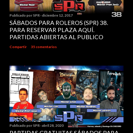
r
u
Publicado por
SPR
diciembre 12, 2017
n
SÁBADOS PARA ROLEROS (SPR) 38.
c
PARA RESERVAR PLAZA AQUÍ.
o
PARTIDAS ABIERTAS AL PUBLICO
m
e
Compartir
35 comentarios
n
t
a
r
i
o
Publicado por
SPR
abril 28, 2020
PARTIDAS GRATUITAS SÁBADOS PARA