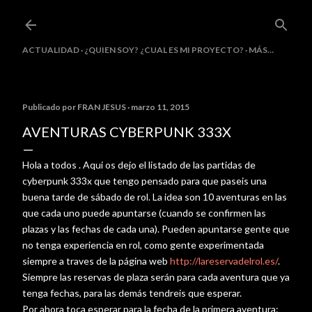
Ir al contenido principal
ACTUALIDAD
¿QUIEN SOY? ¿CUAL ES MI PROYECTO?
MÁS…
Publicado por
FRAN JESUS
marzo 11, 2015
AVENTURAS CYBERPUNK 333X
Hola a todos . Aqui os dejo el listado de las partidas de
cyberpunk 333x que tengo pensado para que paseis una
buena tarde de sábado de rol. La idea son 10 aventuras en las
que cada uno puede apuntarse (cuando se confirmen las
plazas y las fechas de cada una). Pueden apuntarse gente que
no tenga experiencia en rol, como gente experimentada
siempre a traves de la página web
http://lareservadelrol.es/
.
Siempre las reservas de plaza serán para cada aventura que ya
tenga fechas, para las demás tendreis que esperar.
Por ahora toca esperar para la fecha de la primera aventura: